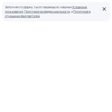
Заполняя эту форму, ты соглашаешься с нашими
Условиями
пользования
,
Политикой конфиденциальности
, и
Политикой в
отношении файлов Cookie
.