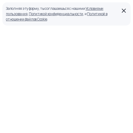
Заполняя эту форму, ты соглашаешься с нашими
Условиями
пользования
,
Политикой конфиденциальности
, и
Политикой в
отношении файлов Cookie
.