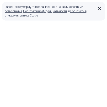
Заполняя эту форму, ты соглашаешься с нашими
Условиями
пользования
,
Политикой конфиденциальности
, и
Политикой в
отношении файлов Cookie
.