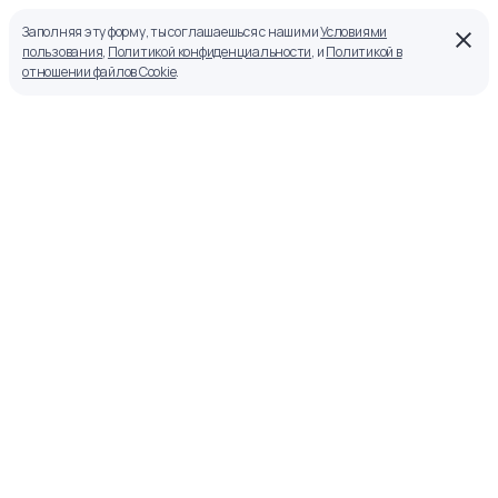
Заполняя эту форму, ты соглашаешься с нашими
Условиями
пользования
,
Политикой конфиденциальности
, и
Политикой в
отношении файлов Cookie
.