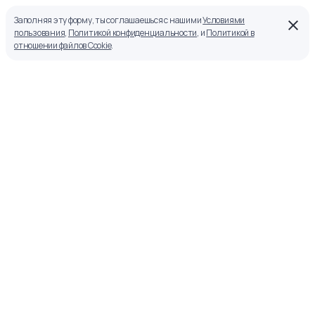
Заполняя эту форму, ты соглашаешься с нашими
Условиями
пользования
,
Политикой конфиденциальности
, и
Политикой в
отношении файлов Cookie
.