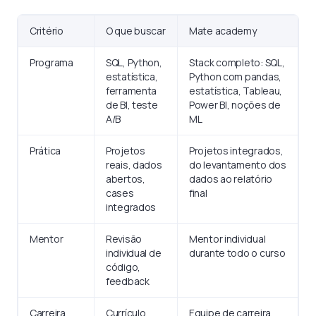
Critério
O que buscar
Mate academy
Programa
SQL, Python,
Stack completo: SQL,
estatística,
Python com pandas,
ferramenta
estatística, Tableau,
de BI, teste
Power BI, noções de
A/B
ML
Prática
Projetos
Projetos integrados,
reais, dados
do levantamento dos
abertos,
dados ao relatório
cases
final
integrados
Mentor
Revisão
Mentor individual
individual de
durante todo o curso
código,
feedback
Carreira
Currículo,
Equipe de carreira,