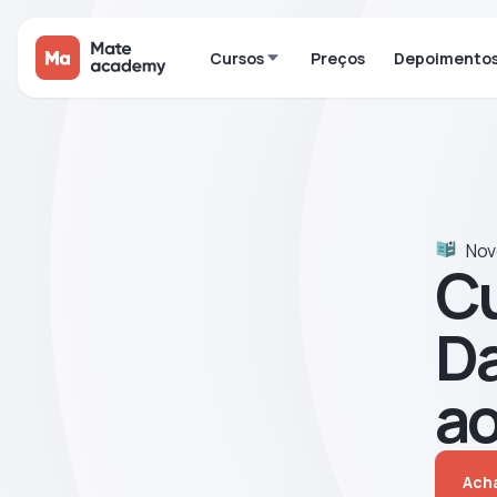
Cursos
Preços
Depoimento
Nov
Cu
Da
a
Acha