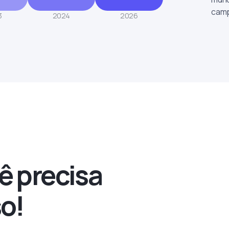
camp
3
2024
2026
ê precisa
so!