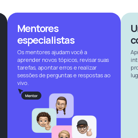
Mentores
U
especialistas
c
Os mentores ajudam você a
Ap
aprender novos tópicos, revisar suas
int
tarefas, apontar erros e realizar
pr
sessões de perguntas e respostas ao
lug
vivo.