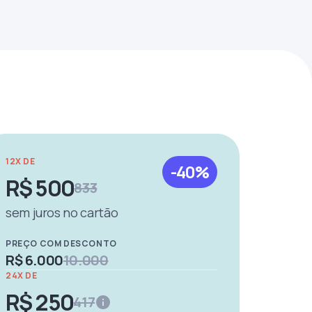
12X DE
-40%
R$ 500
833
sem juros no cartão
PREÇO COM DESCONTO
R$ 6.000
10.000
24X DE
R$ 250
417