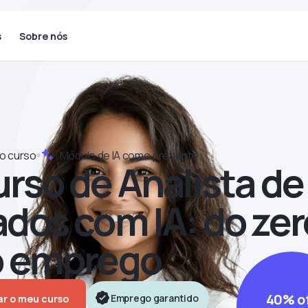
s
Sobre nós
o curso
Módulo de IA como presente
rso de Analista de
dos com IA‍: do zer
o emprego
40% o
Emprego garantido
r o meu curso