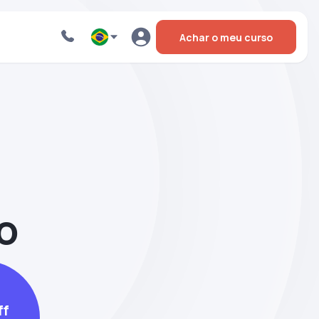
Achar o meu curso
o
ff