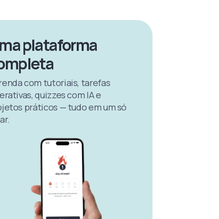
ma plataforma
ompleta
renda com tutoriais, tarefas
erativas, quizzes com IA e
ojetos práticos — tudo em um só
ar.