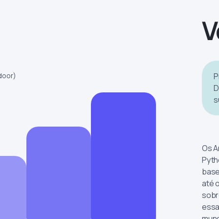
V
door)
P
D
s
Os A
Pyth
base
até 
sobr
essa
mund