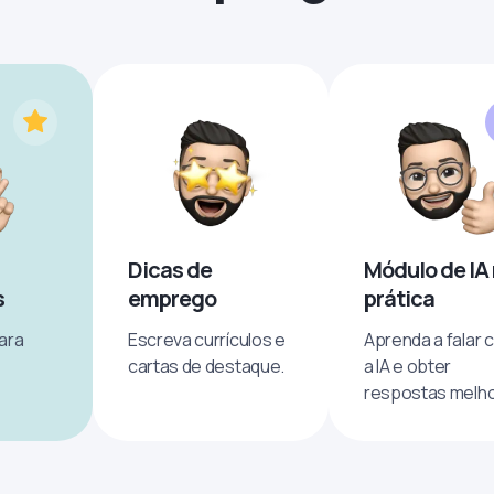
Dicas de
Módulo de IA
s
emprego
prática
ara
Escreva currículos e
Aprenda a falar 
cartas de destaque.
a IA e obter
respostas melho