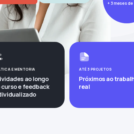
+ 3 meses de 
TICA E MENTORIA
ATÉ 3 PROJETOS
ividades ao longo
Próximos ao trabal
 curso e feedback
real
dividualizado