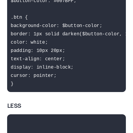
$button-color: #007BFF;

.btn {

background-color: $button-color;

border: 1px solid darken($button-color, 10%
color: white;

padding: 10px 20px;

text-align: center;

display: inline-block;

cursor: pointer;

LESS