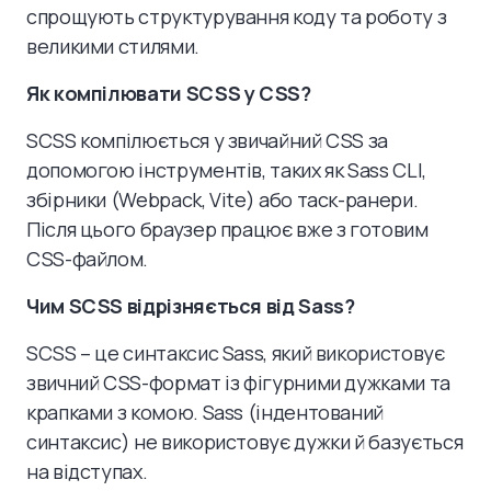
спрощують структурування коду та роботу з
великими стилями.
Як компілювати SCSS у CSS?
SCSS компілюється у звичайний CSS за
допомогою інструментів, таких як Sass CLI,
збірники (Webpack, Vite) або таск-ранери.
Після цього браузер працює вже з готовим
CSS-файлом.
Чим SCSS відрізняється від Sass?
SCSS – це синтаксис Sass, який використовує
звичний CSS-формат із фігурними дужками та
крапками з комою. Sass (індентований
синтаксис) не використовує дужки й базується
на відступах.