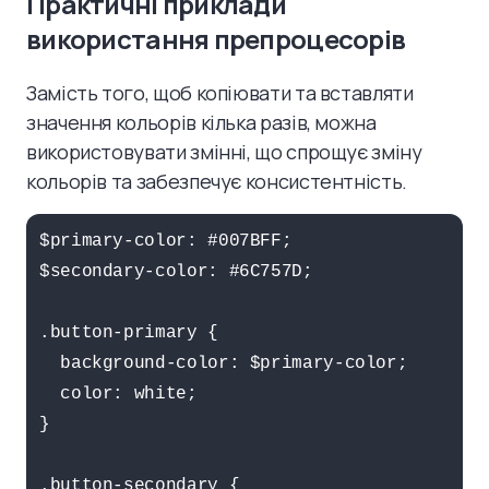
Практичні приклади
використання препроцесорів
Замість того, щоб копіювати та вставляти
значення кольорів кілька разів, можна
використовувати змінні, що спрощує зміну
кольорів та забезпечує консистентність.
$primary-color: #007BFF;

$secondary-color: #6C757D;

.button-primary {

  background-color: $primary-color;

  color: white;

}

.button-secondary {
