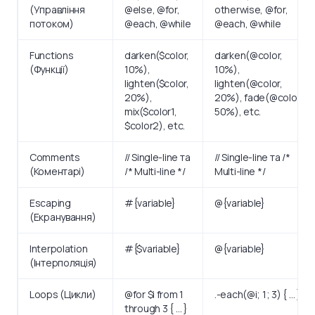
(Управління
@else, @for,
otherwise, @for,
потоком)
@each, @while
@each, @while
Functions
darken($color,
darken(@color,
(Функції)
10%),
10%),
lighten($color,
lighten(@color,
20%),
20%), fade(@color,
mix($color1,
50%), etc.
$color2), etc.
Comments
// Single-line та
// Single-line та /*
(Коментарі)
/* Multi-line */
Multi-line */
Escaping
#{variable}
@{variable}
(Екранування)
Interpolation
#{$variable}
@{variable}
(Інтерполяція)
Loops (Цикли)
@for $i from 1
.-each(@i; 1; 3) { … }
through 3 { … }