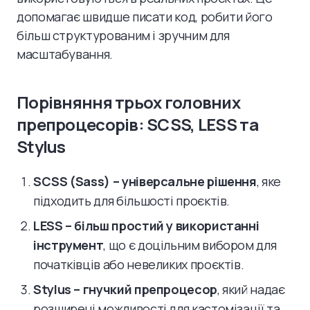
допомагає швидше писати код, робити його
більш структурованим і зручним для
масштабування.
Порівняння трьох головних
препроцесорів: SCSS, LESS та
Stylus
SCSS (Sass) – універсальне рішення
, яке
підходить для більшості проєктів.
LESS – більш простий у використанні
інструмент
, що є доцільним вибором для
початківців або невеликих проєктів.
Stylus – гнучкий препроцесор
, який надає
розширені можливості для кастомізації та