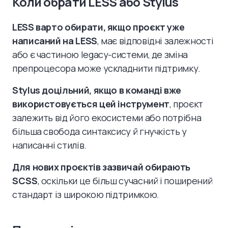
Коли обрати LESS або Stylus
LESS варто обирати, якщо проєкт уже
написаний на LESS
, має відповідні залежності
або є частиною legacy-системи, де зміна
препроцесора може ускладнити підтримку.
Stylus доцільний, якщо в команді вже
використовується цей інструмент
, проєкт
залежить від його екосистеми або потрібна
більша свобода синтаксису й гнучкість у
написанні стилів.
Для нових проєктів зазвичай обирають
SCSS
, оскільки це більш сучасний і поширений
стандарт із широкою підтримкою.