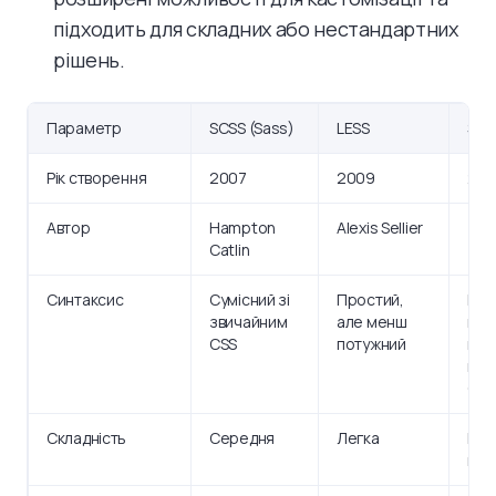
підходить для складних або нестандартних
рішень.
Параметр
SCSS (Sass)
LESS
Styl
Рік створення
2007
2009
201
Автор
Hampton
Alexis Sellier
TJ 
Catlin
Синтаксис
Сумісний зі
Простий,
Гну
звичайним
але менш
мін
CSS
потужний
мо
відр
CSS
Складність
Середня
Легка
Вищ
гну