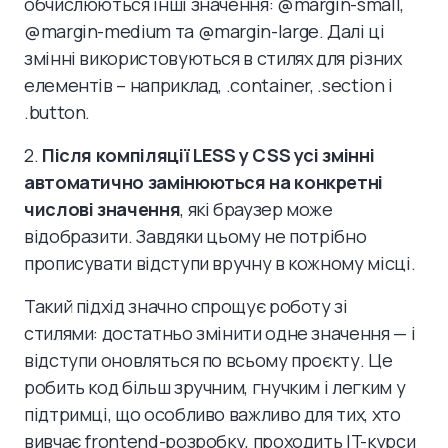
обчислюються інші значення: @margin-small,
@margin-medium та @margin-large. Далі ці
змінні використовуються в стилях для різних
елементів – наприклад, .container, .section і
.button.
2.
Після компіляції LESS у CSS усі змінні
автоматично замінюються на конкретні
числові значення
, які браузер може
відобразити. Завдяки цьому не потрібно
прописувати відступи вручну в кожному місці.
Такий підхід значно спрощує роботу зі
стилями: достатньо змінити одне значення — і
відступи оновляться по всьому проєкту. Це
робить код більш зручним, гнучким і легким у
підтримці, що особливо важливо для тих, хто
вивчає frontend-розробку, проходить IT-курси