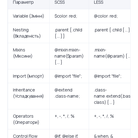
Параметр
SCSS
LESS
Variable (Змінні)
$color: red;
@color: red;
Nesting
.parent { .child
.parent { .child { … } }
(Вкладеність)
{ … } }
Mixins
@mixin mixin-
.mixin-
(Міксини)
name($param)
name(@param) { … }
{ … }
Import (Імпорт)
@import "file";
@import "file";
Inheritance
@extend
.class-
(Успадкування)
.class-name;
name:extend(.base-
class) { … }
Operators
+, -, *, /, %
+, -, *, /, %
(Оператори)
Control Flow
@if, @else if,
& when, &