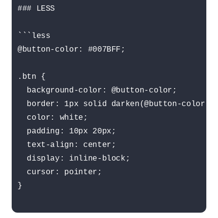
### LESS

```less

@button-color: #007BFF;

.btn {

  background-color: @button-color;

  border: 1px solid darken(@button-color, 1
  color: white;

  padding: 10px 20px;

  text-align: center;

  display: inline-block;

  cursor: pointer;

}
