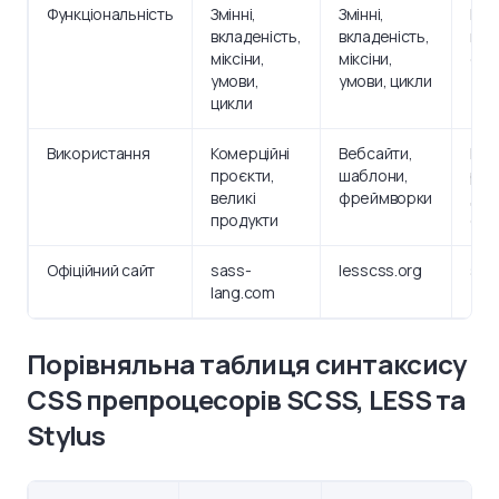
Функціональність
Змінні,
Змінні,
Все
вкладеність,
вкладеність,
влас
міксіни,
міксіни,
опе
умови,
умови, цикли
цикли
Використання
Комерційні
Вебсайти,
Кас
проєкти,
шаблони,
ріш
великі
фреймворки
диз
продукти
сис
Офіційний сайт
sass-
lesscss.org
sty
lang.com
Порівняльна таблиця синтаксису
CSS препроцесорів SCSS, LESS та
Stylus