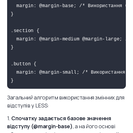
  margin: @margin-base; /* Використання баз
}

.section {

  margin: @margin-medium @margin-large; /* 
}

.button {

  margin: @margin-small; /* Використання зм
}
Загальний алгоритм використання змінних для
відступів у LESS:
1.
Спочатку задається базове значення
відступу (@margin-base)
, а на його основі