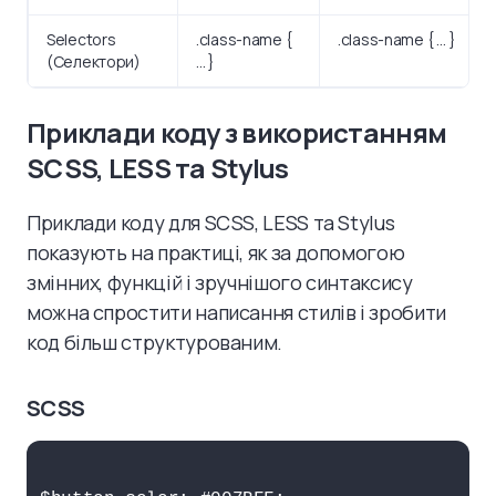
Selectors
.class-name {
.class-name { … }
(Селектори)
… }
Приклади коду з використанням
SCSS, LESS та Stylus
Приклади коду для SCSS, LESS та Stylus
показують на практиці, як за допомогою
змінних, функцій і зручнішого синтаксису
можна спростити написання стилів і зробити
код більш структурованим.
SCSS