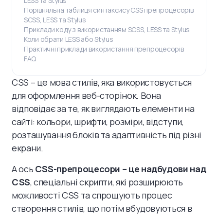
LESS та Stylus
Порівняльна таблиця синтаксису CSS препроцесорів
SCSS, LESS та Stylus
Приклади коду з використанням SCSS, LESS та Stylus
Коли обрати LESS або Stylus
Практичні приклади використання препроцесорів
FAQ
CSS – це мова стилів, яка використовується
для оформлення веб-сторінок. Вона
відповідає за те, як виглядають елементи на
сайті: кольори, шрифти, розміри, відступи,
розташування блоків та адаптивність під різні
екрани.
А ось
CSS-препроцесори – це надбудови над
CSS
, спеціальні скрипти, які розширюють
можливості CSS та спрощують процес
створення стилів, що потім вбудовуються в