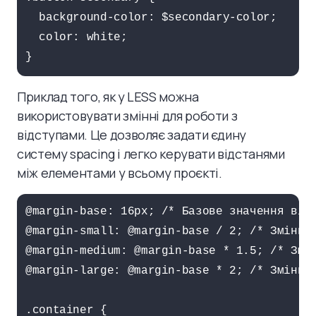
  background-color: $secondary-color;

  color: white;

Приклад того, як у LESS можна
використовувати змінні для роботи з
відступами. Це дозволяє задати єдину
систему spacing і легко керувати відстанями
між елементами у всьому проєкті.
@margin-base: 16px; /* Базове значення відс
@margin-small: @margin-base / 2; /* Змінна,
@margin-medium: @margin-base * 1.5; /* Змін
@margin-large: @margin-base * 2; /* Змінна,
.container {
