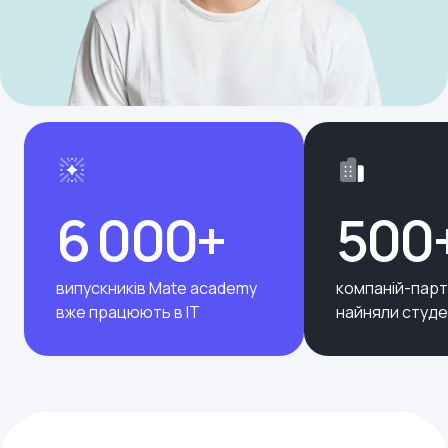
6 000+
500
випускників Mate academy
компаній-парт
вже працюють в ІТ
найняли студе