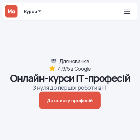
Курси
Для новачків
4.9/5 в Google
Онлайн-курси ІТ-професій
З нуля до першої роботи в ІТ
До списку професій