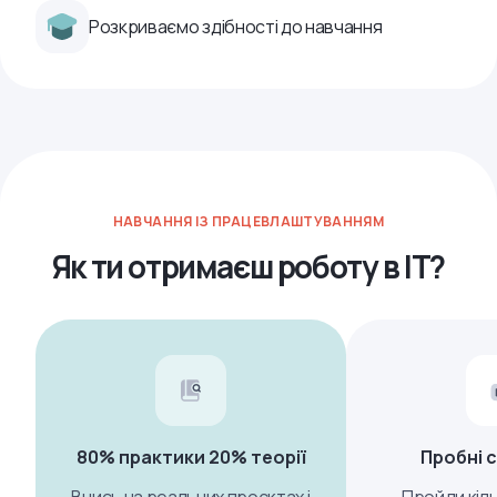
Розкриваємо здібності до навчання
НАВЧАННЯ ІЗ ПРАЦЕВЛАШТУВАННЯМ
Як ти отримаєш роботу в ІТ?
80% практики 20% теорії
Пробні с