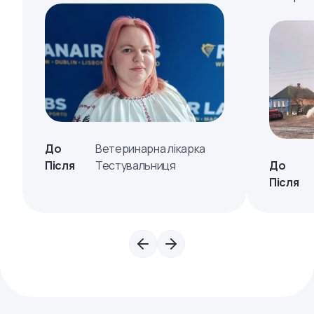
До
Ветеринарна лікарка
Після
Тестувальниця
До
Після