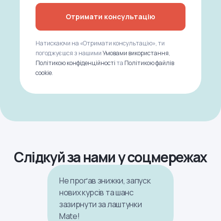
Отримати консультацію
Натискаючи на «Отримати консультацію», ти
погоджуєшся з нашими
Умовами використання
,
Політикою конфіденційності
та
Політикою файлів
cookie
.
Слідкуй за нами у соцмережах
Не проґав знижки, запуск
нових курсів та шанс
зазирнути за лаштунки
Mate!