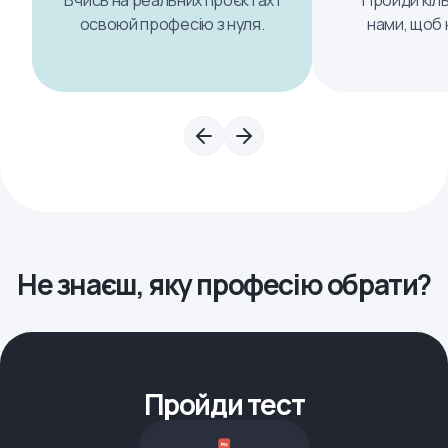
Вчись на реальних проєктах і
Пройди кіль
освоюй професію з нуля.
нами, щоб 
Не знаєш, яку професію обрати?
Пройди тест