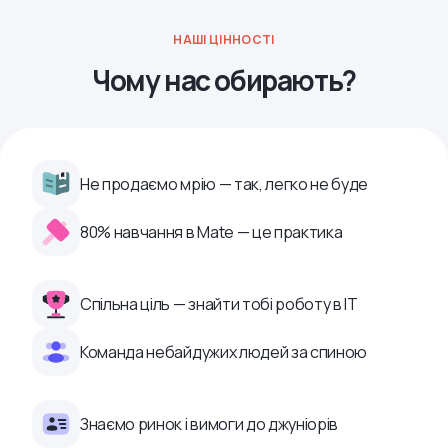
НАШІ ЦІННОСТІ
Чому нас обирають?
Не продаємо мрію — так, легко не буде
80% навчання в Mate — це практика
Спільна ціль — знайти тобі роботу в ІТ
Команда небайдужих людей за спиною
Знаємо ринок і вимоги до джуніорів