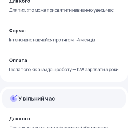
Для кого
Для тих, хто може присвятити навчанню увесь час
Формат
Інтенсивно навчайся протягом ~4 місяців
Оплата
Після того, як знайдеш роботу — 12% зарплати 3 роки
У вільний час
Для кого
Для тих, хто вчиться в університеті або працює