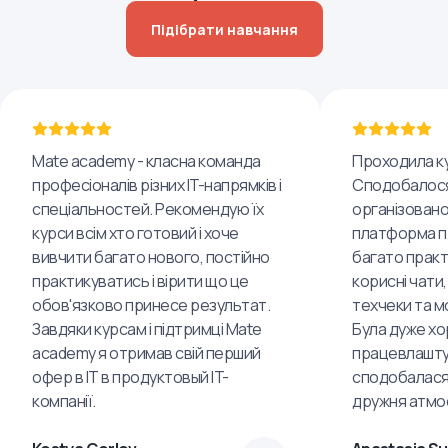
Підібрати навчання
Mate academy - класна команда
Проходила ку
професіоналів різних IT-напрямків і
Сподобалося
спеціальностей. Рекомендую їх
організовано
курси всім хто готовий і хоче
платформа пр
вивчити багато нового, постійно
багато практ
практикуватись і вірити що це
корисні чати,
обов'язково принесе результат.
техчеки та м
Завдяки курсам і підтримці Mate
Була дуже хо
academy я отримав свій перший
працевлашту
офер в IT в продуктовый IT-
сподобалася
компанії.
дружня атмо