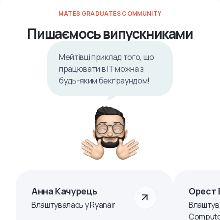
MATES GRADUATES COMMUNITY
Пишаємось випускниками
Мейтівці приклад того, що
працювати в ІТ можна з
будь-яким бекґраундом!
Анна Качурець
Орест 
Влаштувалась у Ryanair
Влаштув
Computo