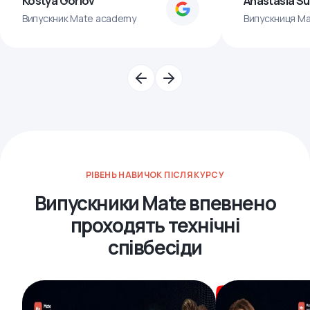
Kostya Gorlov
Anastasia S
Випускник Mate academy
Випускниця M
РІВЕНЬ НАВИЧОК ПІСЛЯ КУРСУ
Випускники Mate впевнено
проходять технічні
співбесіди