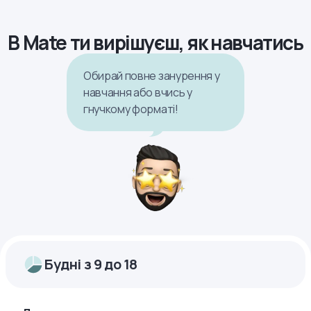
В Mate ти вирішуєш, як навчатись
Обирай повне занурення у
навчання або вчись у
гнучкому форматі!
Будні з 9 до 18