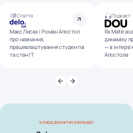
Стаття
Подкаст
Макс Лисак і Роман Апостол
Як Mate ac
про навчання,
динаміку п
працевлаштування студентів
— в інтерв
та стан ІТ
Апостола
ХОЧЕШ ДІЗНАТИСЯ БІЛЬШЕ?