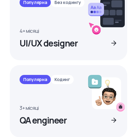
Популярна
Без кодингу
4+ місяці
UI/UX designer
Популярна
Кодинг
3+ місяці
QA engineer