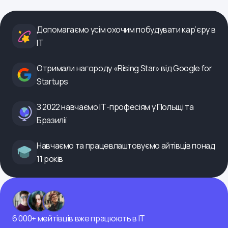
Допомагаємо усім охочим побудувати кар’єру в
ІТ
Отримали нагороду «Rising Star» від Google for
Startups
З 2022 навчаємо ІТ-професіям у Польщі та
Бразилії
Навчаємо та працевлаштовуємо айтівців понад
11 років
6 000+ мейтівців вже працюють в ІТ