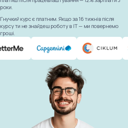
платиш після працевлаштування — 12% зарплати 3
роки.
Гнучкий курс є платним. Якщо за 16 тижнів після
курсу ти не знайдеш роботу в ІТ — ми повернемо
гроші.