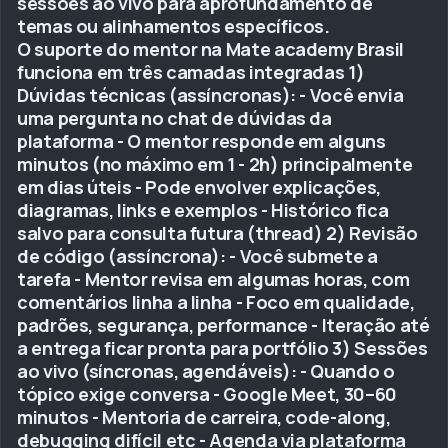
sessões ao vivo para aprofundamento de
temas ou alinhamentos específicos.
O suporte do mentor na Mate academy Brasil
funciona em três camadas integradas 1)
Dúvidas técnicas (assíncronas): - Você envia
uma pergunta no chat de dúvidas da
plataforma - O mentor responde em alguns
minutos (no máximo em 1 - 2h) principalmente
em dias úteis - Pode envolver explicações,
diagramas, links e exemplos - Histórico fica
salvo para consulta futura (thread) 2) Revisão
de código (assíncrona): - Você submete a
tarefa - Mentor revisa em algumas horas, com
comentários linha a linha - Foco em qualidade,
padrões, segurança, performance - Iteração até
a entrega ficar pronta para portfólio 3) Sessões
ao vivo (síncronas, agendáveis): - Quando o
tópico exige conversa - Google Meet, 30–60
minutos - Mentoria de carreira, code-along,
debugging difícil etc - Agenda via plataforma