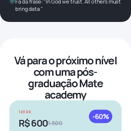
Fã da frase: "In God we trust. All others must
bring data."
Vá para o próximo nível
com uma pós-
graduação Mate
academy
12X DE
-60%
R$ 600
1.500