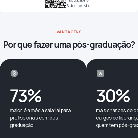
Instituição no
Sistema e-Mec
VANTAGENS
Por que fazer uma pós-graduação?
73
%
30
%
maior, é a média salarial para
mais chances de o
profissionais com pós-
cargos de lideranç
graduação
quem tem pós-gra