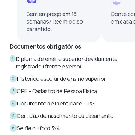
Sem emprego em 16
Conte co
semanas? Reem-bolso
em cada 
garantido.
Documentos obrigatórios
Diploma de ensino superior devidamente
1
registrado (frente e verso)
Histórico escolar do ensino superior
2
CPF – Cadastro de Pessoa Física
3
Documento de identidade – RG
4
Certidão de nascimento ou casamento
5
Selfie ou foto 3x4
6