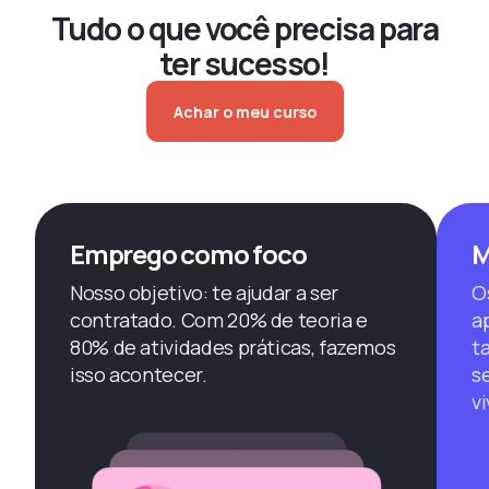
Tudo o que você precisa para
ter sucesso!
Achar o meu curso
Emprego como foco
M
Nosso objetivo: te ajudar a ser
O
contratado. Com 20% de teoria e
a
80% de atividades práticas, fazemos
ta
isso acontecer.
s
vi