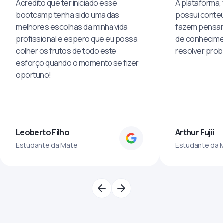
Acredito que ter iniciado esse
A plataforma, 
bootcamp tenha sido uma das
possui conteú
melhores escolhas da minha vida
fazem pensar
profissional e espero que eu possa
de conhecime
colher os frutos de todo este
resolver pro
esforço quando o momento se fizer
oportuno!
Leoberto Filho
Arthur Fujii
Estudante da Mate
Estudante da 