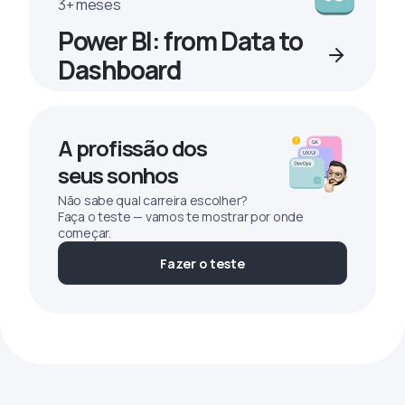
3+ meses
Power BI: from Data to
Dashboard
A profissão dos
seus sonhos
Não sabe qual carreira escolher?
Faça o teste — vamos te mostrar por onde
começar.
Fazer o teste