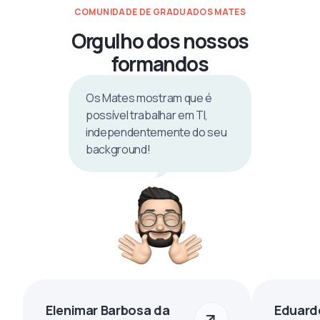
COMUNIDADE DE GRADUADOS MATES
Orgulho dos nossos
formandos
Os Mates mostram que é
possível trabalhar em TI,
independentemente do seu
background!
Elenimar Barbosa da
Eduard