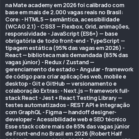
na Mate academy em 2026 foi calibrado com
base em mais de 2.000 vagas reais no Brasil:
Core: - HTML5 — semântica, acessibilidade
(WCAG 2.1) - CSS3 — Flexbox, Grid, animações,
responsividade - JavaScript (ES6+) — base
obrigatória de todo front-end - TypeScript —
tipagem estática (95% das vagas em 2026) -
React — biblioteca mais demandada (85% das
vagas júnior) - Redux / Zustand —
gerenciamento de estado - Angular - framework
de código para criar aplicações web, mobile e
desktop - Git e GitHub — versionamento e
colaboração Extras: - Next.js — framework full-
stack React - Jest + React Testing Library —
testes automatizados - REST API e integração
com GraphQL - Figma — handoff designer-
developer - Acessibilidade web e SEO técnico
Esse stack cobre mais de 85% das vagas júnior
de Front-end no Brasil em 2026 (Robert Half