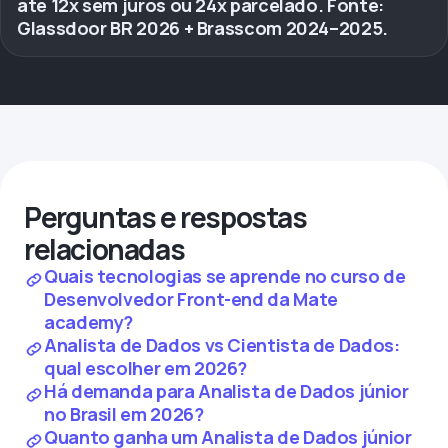
até 12x sem juros ou 24x parcelado. Fonte:
Glassdoor BR 2026 + Brasscom 2024–2025.
Perguntas e respostas
relacionadas
Quais tecnologias se aprende no curso de
Desenvolvedor Front-end da Mate
academy?
Analista de Dados vs Cientista de Dados:
qual escolher em 2026?
Há demanda para Analista de Dados júnior
no Brasil em 2026?
Quanto ganha um Analista de Dados júnior