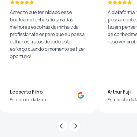
Acredito que ter iniciado esse
A plataforma, 
bootcamp tenha sido uma das
possui conteú
melhores escolhas da minha vida
fazem pensar
profissional e espero que eu possa
de conhecime
colher os frutos de todo este
resolver pro
esforço quando o momento se fizer
oportuno!
Leoberto Filho
Arthur Fujii
Estudante da Mate
Estudante da 