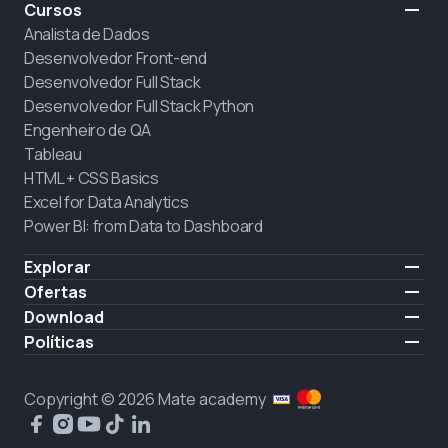
Cursos
Analista de Dados
Desenvolvedor Front-end
Desenvolvedor Full Stack
Desenvolvedor Full Stack Python
Engenheiro de QA
Tableau
HTML + CSS Basics
Excel for Data Analytics
Power BI: from Data to Dashboard
Explorar
Preço
Ofertas
Sobre nós
Contratar alunos
Download
Carreiras
iOS
Políticas
CONTRATAÇÃO
Android
Política do Site
Politica de privacidade
Copyright © 2026 Mate academy
Política de cookies
Contrato de Prestação de Serviço