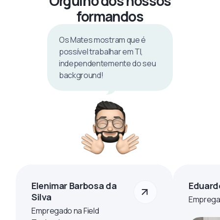
Orgulho dos nossos
formandos
Os Mates mostram que é
possível trabalhar em TI,
independentemente do seu
background!
Elenimar Barbosa da
Eduard
Silva
Empregad
Empregado na Field