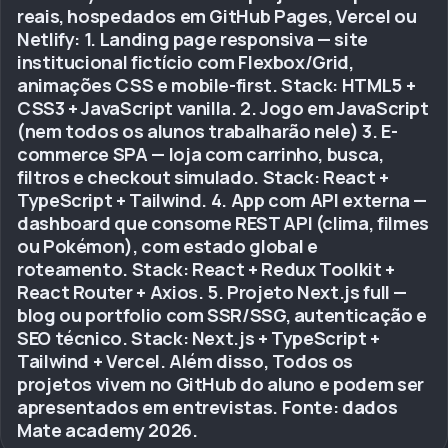
reais, hospedados em GitHub Pages, Vercel ou
Netlify: 1. Landing page responsiva — site
institucional fictício com Flexbox/Grid,
animações CSS e mobile-first. Stack: HTML5 +
CSS3 + JavaScript vanilla. 2. Jogo em JavaScript
(nem todos os alunos trabalharão nele) 3. E-
commerce SPA — loja com carrinho, busca,
filtros e checkout simulado. Stack: React +
TypeScript + Tailwind. 4. App com API externa —
dashboard que consome REST API (clima, filmes
ou Pokémon), com estado global e
roteamento. Stack: React + Redux Toolkit +
React Router + Axios. 5. Projeto Next.js full —
blog ou portfolio com SSR/SSG, autenticação e
SEO técnico. Stack: Next.js + TypeScript +
Tailwind + Vercel. Além disso, Todos os
projetos vivem no GitHub do aluno e podem ser
apresentados em entrevistas. Fonte: dados
Mate academy 2026.