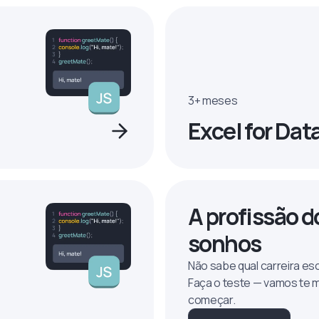
3+ meses
Excel for Dat
A profissão d
sonhos
Não sabe qual carreira es
Faça o teste — vamos te 
começar.