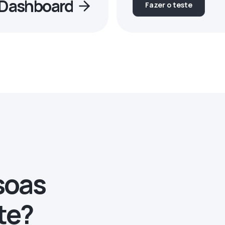
o Dashboard
Fazer o teste
soas
te?