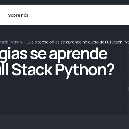
s
Sobre nós
Stack Python
Quais tecnologias se aprende no curso de Full Stack Py
gias se aprende
ull Stack Python?