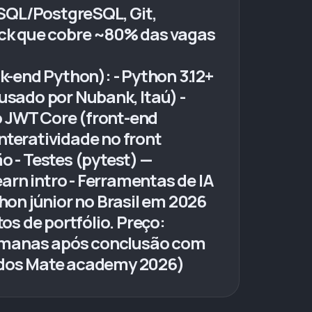
 SQL/PostgreSQL, Git,
ck que cobre ~80% das vagas
-end Python): - Python 3.12+
usado por Nubank, Itaú) -
o JWT Core (front-end
nteratividade no front
o - Testes (pytest) —
arn intro - Ferramentas de IA
on júnior no Brasil em 2026
s de portfólio. Preço:
semanas após conclusão com
ados Mate academy 2026)