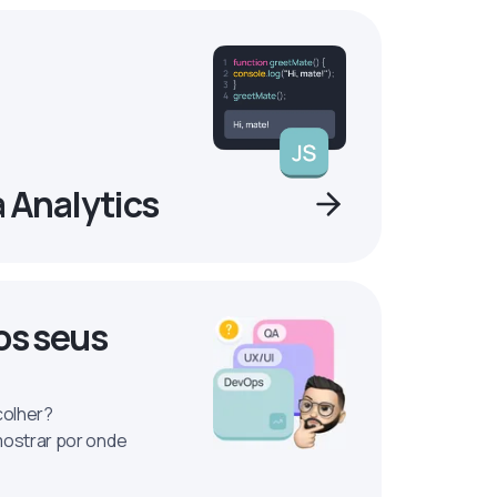
a Analytics
os seus
colher?
mostrar por onde