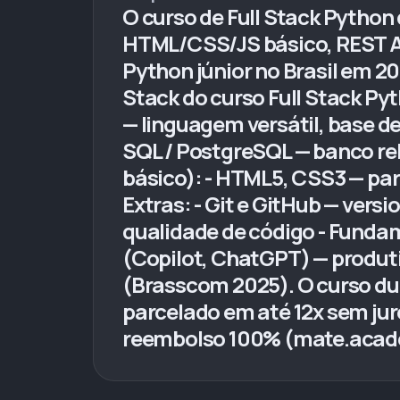
O curso de Full Stack Pytho
HTML/CSS/JS básico, REST AP
Python júnior no Brasil em 20
Stack do curso Full Stack Py
— linguagem versátil, base de
SQL / PostgreSQL — banco rel
básico): - HTML5, CSS3 — par
Extras: - Git e GitHub — vers
qualidade de código - Fundam
(Copilot, ChatGPT) — produti
(Brasscom 2025). O curso dur
parcelado em até 12x sem ju
reembolso 100% (mate.acade