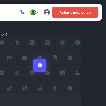
Achar o meu curso
thon?