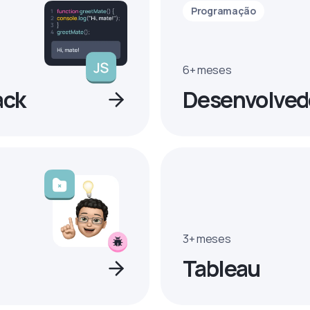
Programação
6+ meses
ack
Desenvolvedo
3+ meses
Tableau