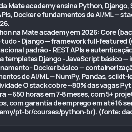
n da Mate academy ensina Python, Django,
Is, Docker e fundamentos de AI/ML — sta
26.
thon na Mate academy em 2026: Core (back
 tudo - Django — framework full-featured (
acional padrão - REST APIs e autenticaçã
a templates Django - JavaScript básico — i
ionamento - Docker básico — containerizaçã
entos de AI/ML — NumPy, Pandas, scikit-le
vidade O stack cobre ~80% das vagas Pyth
a ~650 horas em 7-8 meses, com 5+ projeto
ros, com garantia de emprego em até 16 
my/pt-br/courses/python-br). (fonte: d