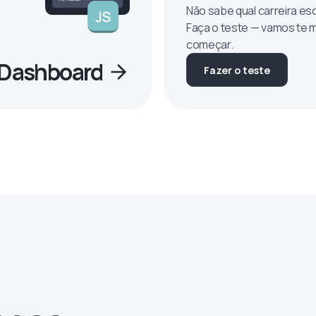
Não sabe qual carreira es
Faça o teste — vamos te 
começar.
o Dashboard
Fazer o teste