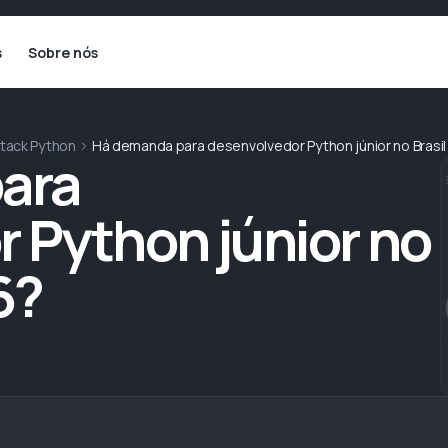
s
Sobre nós
Stack Python
Há demanda para desenvolvedor Python júnior no Brasi
ara
 Python júnior no
6?