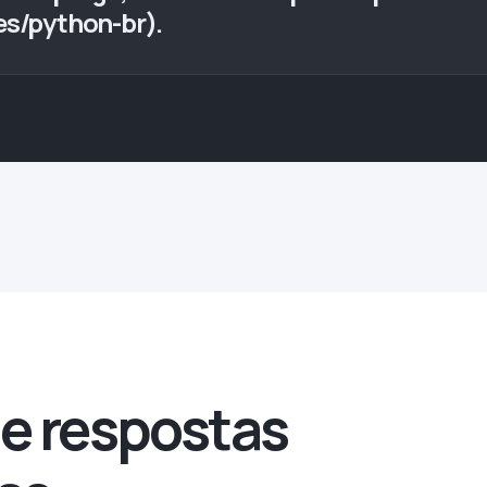
s/python-br).
e respostas