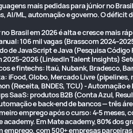
guagens mais pedidas para júnior no Brasi
 AI/ML, automação e governo. O déficit de
no Brasil em 2026 é alta e cresce mais rá
t anual: 106 mil vagas (Brasscom 2024–2025
lado de JavaScript e Java (Pesquisa Código
 2025–2026 (LinkedIn Talent Insights) Se
cos e fintechs: Itaú, Nubank, Bradesco, Ba
a: iFood, Globo, Mercado Livre (pipelines,
on (Receita, BNDES, TCU) - Automação e R
tups SaaS: produtos B2B (Conta Azul, Resul
automação e back-end de bancos — três ár
rimeiro emprego após o curso: 4-5 meses, 
e academy. Em Mate academy, 80% dos g
 emprego, com 500+ empresas parceiras