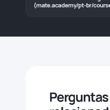
(mate.academy/pt-br/course
Perguntas 