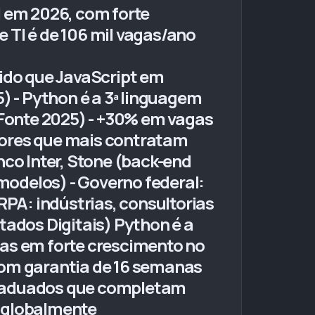
l em 2026, com forte
 TI é de 106 mil vagas/ano
pido que JavaScript em
) - Python é a 3ª linguagem
 Fonte 2025) - +30% em vagas
tores que mais contratam
nco Inter, Stone (back-end
 modelos) - Governo federal:
PA: indústrias, consultorias
tados Digitais) Python é a
eas em forte crescimento no
com garantia de 16 semanas
raduados que completam
 globalmente