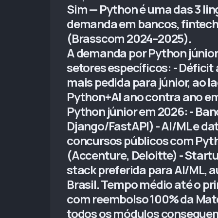
Sim — Python é uma das 3 lin
demanda em bancos, fintechs,
(Brasscom 2024–2025).
A demanda por Python júnior 
setores específicos: - Défici
mais pedida para júnior, ao 
Python+AI ano contra ano em
Python júnior em 2026: - Ban
Django/FastAPI) - AI/ML e dat
concursos públicos com Pyth
(Accenture, Deloitte) - Star
stack preferida para AI/ML, 
Brasil. Tempo médio até o p
com reembolso 100% da Mat
todos os módulos conseguem