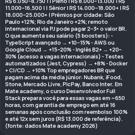
R$ 6.050–8.750 | | Pleno | R$ 8.000–13.000 | R$
11.000–16.500 | | Sênior | R$ 14.000–18.000+ | R$
18.000–25.000+ | Prêmios por cidade: São
Paulo +12%; Rio de Janeiro +2%; remoto
internacional via PJ pode pagar 2–3× o valor BR.
O que aumenta seu salário (5 boosters): -
TypeScript avançado → +10–15% - AWS ou
Google Cloud → +15–20% - Inglês B2+ → +20–
30% (acesso a vagas internacionais) - Testes
automatizados (Jest, Cypress) → +8% - Docker
+ CI/CD → +10% Top empregadores BR que
pagam acima da média júnior: Nubank, iFood,
Stone, Mercado Livre, PicPay, Banco Inter. Em
Mate academy, o curso Desenvolvedor Full
Stack prepara você para essas vagas em ~650
horas, com garantia de emprego em até 16
semanas após conclusão com reembolso 100%
e até 12x sem juros (R$ 13.000 de referência).
(fonte: dados Mate academy 2026)