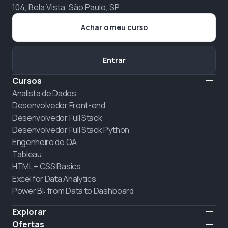
104, Bela Vista, São Paulo, SP
Achar o meu curso
Entrar
Cursos
Analista de Dados
Desenvolvedor Front-end
Desenvolvedor Full Stack
Desenvolvedor Full Stack Python
Engenheiro de QA
Tableau
HTML + CSS Basics
Excel for Data Analytics
Power BI: from Data to Dashboard
Explorar
Preço
Ofertas