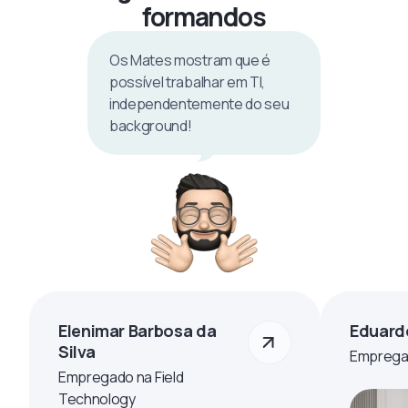
formandos
Os Mates mostram que é
possível trabalhar em TI,
independentemente do seu
background!
Elenimar Barbosa da
Eduard
Silva
Empregad
Empregado na Field
Technology