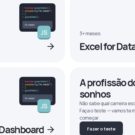
3+ meses
Excel for Dat
A profissão d
sonhos
Não sabe qual carreira es
Faça o teste — vamos te 
começar.
o Dashboard
Fazer o teste