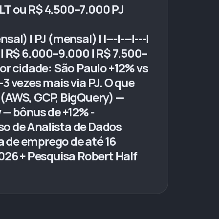
LT ou R$ 4.500–7.000 PJ
l) | PJ (mensal) | |---|---|---|
) | R$ 6.000–9.000 | R$ 7.500–
 por cidade: São Paulo +12% vs
3 vezes mais via PJ. O que
 (AWS, GCP, BigQuery) —
 — bônus de +12% -
so de Analista de Dados
a de emprego de até 16
26 + Pesquisa Robert Half