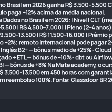
 no Brasil em 2026 ganha R$ 3.500–5.500 C
ulo paga +12% acima da média nacional.
 Dados no Brasil em 2026: | Nível | CLT (mensa
–5.500 | R$ 4.500–7.000 | | Pleno (2–4 anos
R$ 9.500–13.500 | R$ 11.500–16.000 | Prêmio
ro +2%; remoto internacional pode pagar 2–
 Inglês B2+ — bônus médio de +25% - Cloud
ado + ETL — bônus de +10% - dbt ou Airflow
BI — bônus de +8% Na Mate academy, o cur
R$ 3.500–13.500 em 450 horas com garanti
 reembolso 100%. Fonte: Glassdoor BR 20