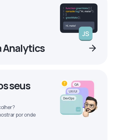
a Analytics
os seus
colher?
mostrar por onde