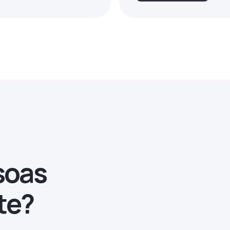
soas
te?