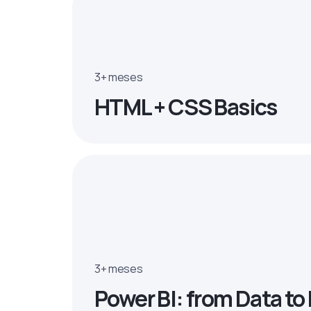
3+ meses
HTML + CSS Basics
3+ meses
Power BI: from Data t