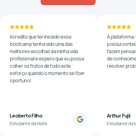
Acredito que ter iniciado esse
A plataforma, 
bootcamp tenha sido uma das
possui conteú
melhores escolhas da minha vida
fazem pensar
profissional e espero que eu possa
de conhecime
colher os frutos de todo este
resolver pro
esforço quando o momento se fizer
oportuno!
Leoberto Filho
Arthur Fujii
Estudante da Mate
Estudante da 