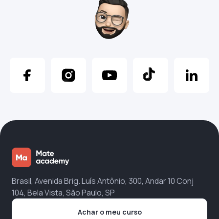
Brasil, Avenida Brig. Luís Antônio, 300, Andar 10 Conj
104, Bela Vista, São Paulo, SP
Achar o meu curso