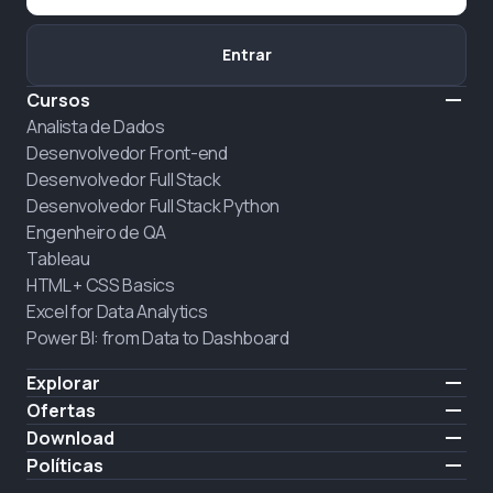
Entrar
Cursos
Analista de Dados
Desenvolvedor Front-end
Desenvolvedor Full Stack
Desenvolvedor Full Stack Python
Engenheiro de QA
Tableau
HTML + CSS Basics
Excel for Data Analytics
Power BI: from Data to Dashboard
Explorar
Preço
Ofertas
Sobre nós
Contratar alunos
Download
Carreiras
iOS
Políticas
CONTRATAÇÃO
Android
Política do Site