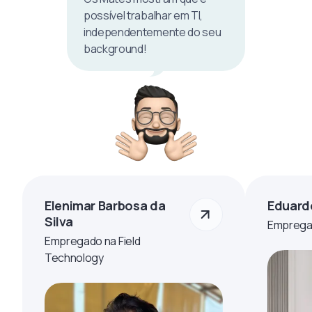
possível trabalhar em TI,
independentemente do seu
background!
Elenimar Barbosa da
Eduard
Silva
Empregad
Empregado na Field
Technology