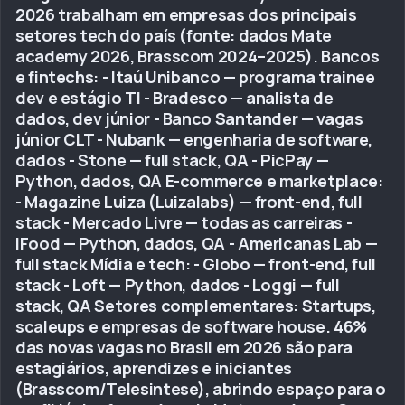
2026 trabalham em empresas dos principais
setores tech do país (fonte: dados Mate
academy 2026, Brasscom 2024–2025). Bancos
e fintechs: - Itaú Unibanco — programa trainee
dev e estágio TI - Bradesco — analista de
dados, dev júnior - Banco Santander — vagas
júnior CLT - Nubank — engenharia de software,
dados - Stone — full stack, QA - PicPay —
Python, dados, QA E-commerce e marketplace:
- Magazine Luiza (Luizalabs) — front-end, full
stack - Mercado Livre — todas as carreiras -
iFood — Python, dados, QA - Americanas Lab —
full stack Mídia e tech: - Globo — front-end, full
stack - Loft — Python, dados - Loggi — full
stack, QA Setores complementares: Startups,
scaleups e empresas de software house. 46%
das novas vagas no Brasil em 2026 são para
estagiários, aprendizes e iniciantes
(Brasscom/Telesintese), abrindo espaço para o