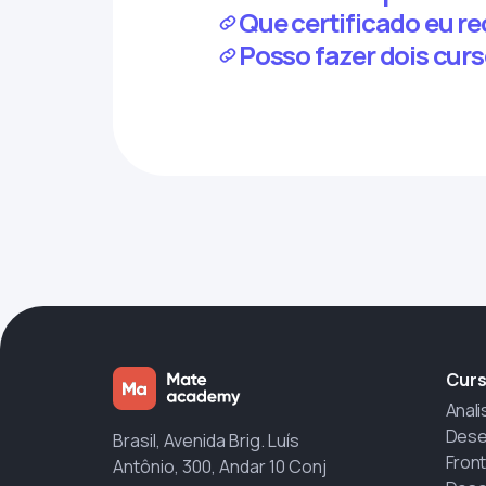
Que certificado eu r
Posso fazer dois cu
Cur
Anali
Dese
Brasil, Avenida Brig. Luís
Fron
Antônio, 300, Andar 10 Conj