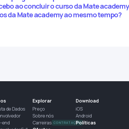
ecebo ao concluir o curso da Mate academ
rsos da Mate academy ao mesmo tempo?
sos
Explorar
Download
sta de Dados
Preço
iOS
nvolvedor
Sobre nós
Android
t-end
Carreiras
Políticas
CONTRATAÇÃO