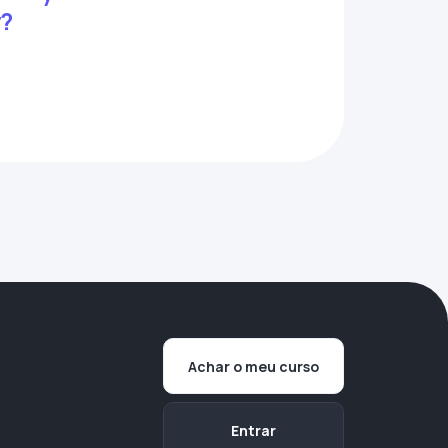
y?
Achar o meu curso
Entrar