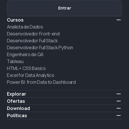
Entrar
Cursos
Analista de Dados
Desenvolvedor Front-end
Desenvolvedor Full Stack
Desenvolvedor Full Stack Python
Engenheiro de QA
Tableau
HTML + CSS Basics
Excel for Data Analytics
Power BI: from Data to Dashboard
Explorar
Preço
Ofertas
Sobre nós
Contratar alunos
Download
Carreiras
iOS
Políticas
CONTRATAÇÃO
Android
Política do Site