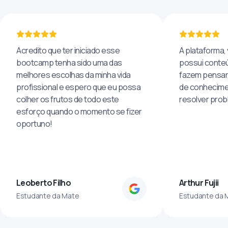
Acredito que ter iniciado esse
A plataforma, 
bootcamp tenha sido uma das
possui conteú
melhores escolhas da minha vida
fazem pensar
profissional e espero que eu possa
de conhecime
colher os frutos de todo este
resolver pro
esforço quando o momento se fizer
oportuno!
Leoberto Filho
Arthur Fujii
Estudante da Mate
Estudante da 