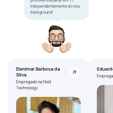
possível trabalhar em TI,
independentemente do seu
background!
Elenimar Barbosa da
Eduard
Silva
Empregad
Empregado na Field
Technology