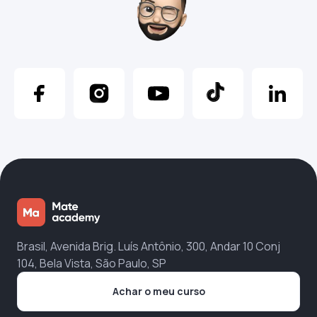
Brasil, Avenida Brig. Luís Antônio, 300, Andar 10 Conj
104, Bela Vista, São Paulo, SP
Achar o meu curso