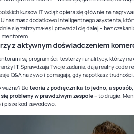
polskich
kursów IT wciąż opiera się głównie na nagryw
 U nas masz dodatkowo inteligentnego asystenta, któr
nie się zatrzymałeś i prowadzi cię dalej – bez czekani
z mentorem.
orzy z aktywnym doświadczeniem komer
torami są programiści, testerzy i analitycy, którzy na
ranży IT. Sprawdzają Twoje zadania, dają realny code re
sje Q&A na żywo i pomagają, gdy napotkasz trudności
o ważne? Bo
teoria z podręcznika to jedno, a sposób, 
 się problemy w prawdziwym zespole
– to drugie. Men
ię i pisze kod zawodowo.