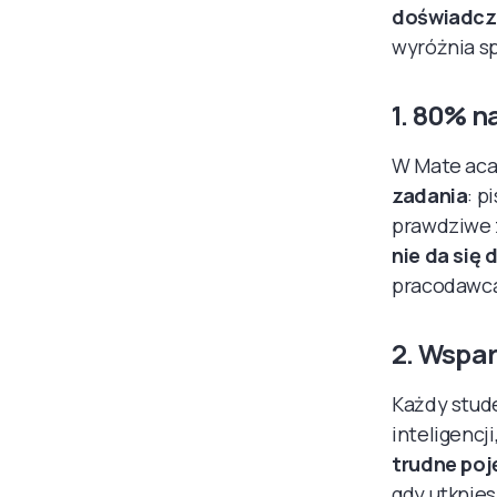
doświadcz
wyróżnia s
1. 80% n
W Mate aca
zadania
: p
prawdziwe 
nie da się
pracodawca:
2. Wspar
Każdy stud
inteligencj
trudne poj
gdy utknies