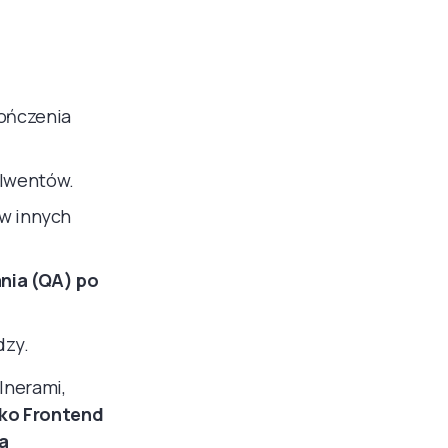
kończenia
olwentów.
 w innych
nia (QA) po
dzy.
lnerami,
ko Frontend
a