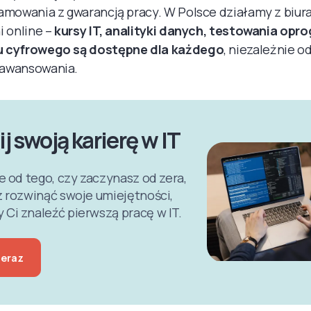
amowania z gwarancją pracy. W Polsce działamy z biur
i online –
kursy IT, analityki danych, testowania opr
 cyfrowego są dostępne dla każdego
, niezależnie od
awansowania.
j swoją karierę w IT
e od tego, czy zaczynasz od zera,
 rozwinąć swoje umiejętności,
i znaleźć pierwszą pracę w IT.
teraz