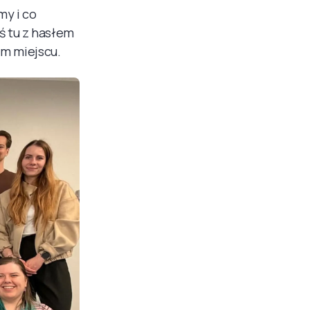
my i co
ś tu z hasłem
m miejscu.