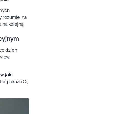
anych
y rozumie, na
a na kolejną
cyjnym
 co dzień
view,
.
w jaki
tor pokaże Ci,