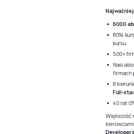
Najważniej
6000 ab
80% kurs
kursu.
500+ fir
Nasi abs
firmach 
8 kierun
Full-sta
40 rat 0
Większość n
kierowcami,
Developerz