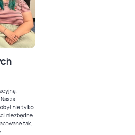
ych
acyjną,
. Nasza
obył nie tylko
ści niezbędne
racowane tak,
e