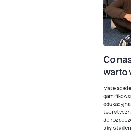
Co nas
warto
Mate acade
gamifikowan
edukacyjna 
teoretyczn
do rozpoczę
aby studen