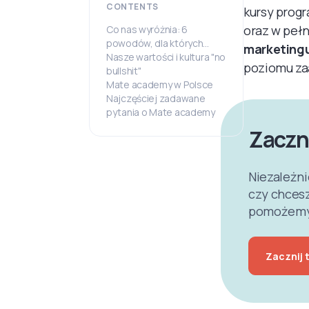
CONTENTS
kursy progr
oraz w pełn
Co nas wyróżnia: 6
powodów, dla których
marketingu
warto wybrać Mate
Nasze wartości i kultura "no
poziomu za
academy
bullshit"
Mate academy w Polsce
Najczęściej zadawane
pytania o Mate academy
Zaczni
Niezależni
czy chcesz
pomożemy C
Zacznij 