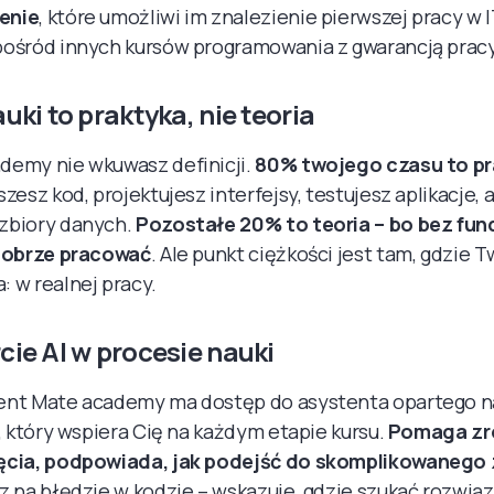
enie
, które umożliwi im znalezienie pierwszej pracy w I
pośród innych kursów programowania z gwarancją pracy
auki to praktyka, nie teoria
demy nie wkuwasz definicji.
80% twojego czasu to p
iszesz kod, projektujesz interfejsy, testujesz aplikacje, 
zbiory danych.
Pozostałe 20% to teoria – bo bez f
 dobrze pracować
. Ale punkt ciężkości jest tam, gdzie 
 w realnej pracy.
cie AI w procesie nauki
ent Mate academy ma dostęp do asystenta opartego n
i, który wspiera Cię na każdym etapie kursu.
Pomaga zr
ęcia, podpowiada, jak podejść do skomplikowanego
z na błędzie w kodzie – wskazuje, gdzie szukać rozwiąz