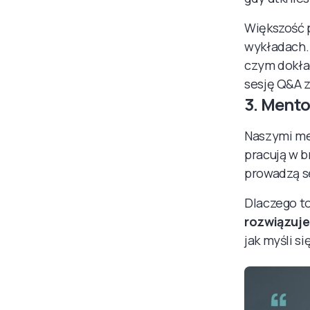
Większość 
wykładach.
czym dokład
sesję Q&A 
3. Ment
Naszymi men
pracują w b
prowadzą se
Dlaczego t
rozwiązuje
jak myśli s