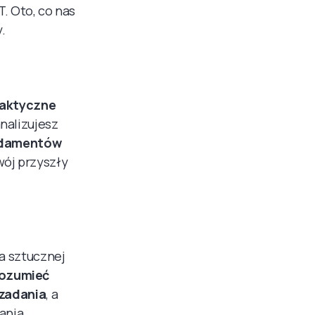
T. Oto, co nas
.
raktyczne
analizujesz
undamentów
Twój przyszły
a sztucznej
ozumieć
 zadania
, a
ania.