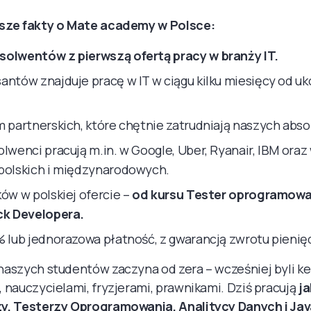
sze fakty o Mate academy w Polsce:
solwentów z pierwszą ofertą pracy w branży IT.
antów znajduje pracę w IT w ciągu kilku miesięcy od u
m partnerskich, które chętnie zatrudniają naszych abs
olwenci pracują m.in. w Google, Uber, Ryanair, IBM oraz
polskich i międzynarodowych.
ków w polskiej ofercie –
od kursu Tester oprogramowa
ck Developera.
% lub jednorazowa płatność, z gwarancją zwrotu pienię
aszych studentów zaczyna od zera – wcześniej byli ke
 nauczycielami, fryzjerami, prawnikami. Dziś pracują
ja
y, Testerzy Oprogramowania, Analitycy Danych i Jav