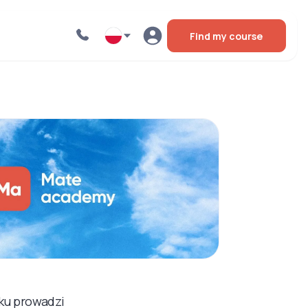
Find my course
ku prowadzi