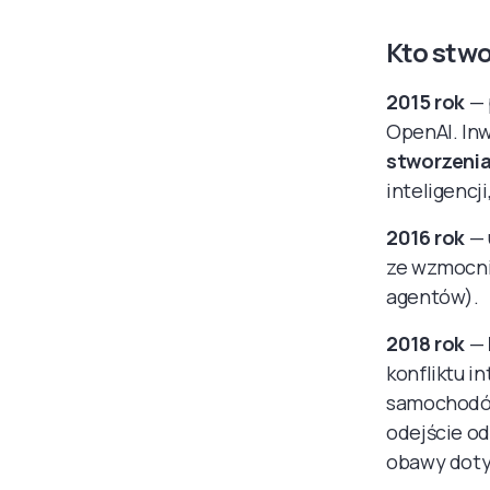
Kto stwo
2015 rok
— 
OpenAI. Inw
stworzenia
inteligencj
2016 rok
— 
ze wzmocn
agentów).
2018 rok
—
konfliktu 
samochodó
odejście od
obawy doty