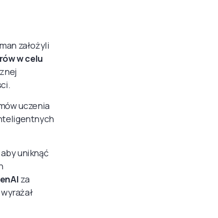
man założyli
arów w celu
cznej
ci.
mów uczenia
nteligentnych
, aby uniknąć
h
penAI
za
e wyrażał