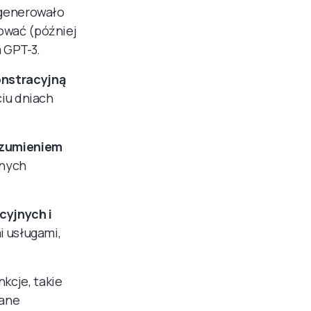
 generowało
ować (później
 GPT-3.
onstracyjną
ciu dniach
ozumieniem
jnych
yjnych i
i usługami,
kcje, takie
wane