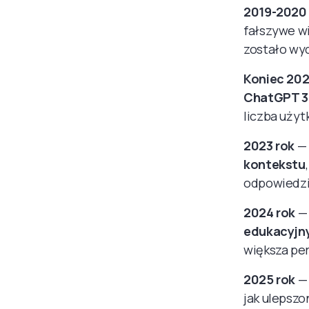
2019-2020
fałszywe w
zostało wyd
Koniec 202
ChatGPT 3
liczba użyt
2023 rok
—
kontekstu
odpowiedzi
2024 rok
—
edukacyjn
większa per
2025 rok
jak ulepsz