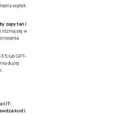
własny wątek
zby zapytań i
 różnią się w
nerowania
3.5 lub GPT-
nia dużej
i.
i IT:
awdza kod i