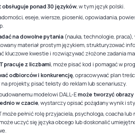
 obsługuje ponad 30 języków
, w tym język polski.
adomości, eseje, wiersze, piosenki, opowiadania, powie
p.
dać na dowolne pytania
(nauka, technologie, praca),
owany materiał prostym językiem, strukturyzować inf
ać kluczowe kwestie i rozwiązywać złożone zadania m
 pracuje z liczbami
, może pisać kod i pomagać w pro
wać odbiorców i konkurencję
, opracowywać plan treśc
na projekty, pisać teksty do reklam lub scenariuszy.
wbudowanemu modelowi DALL-E
może tworzyć obrazy
ednio w czacie
, wystarczy opisać pożądany wynik i sty
może pełnić rolę przyjaciela, psychologa, coacha lub 
może uczyć się języka obcego lub doskonalić umiejętn
we.