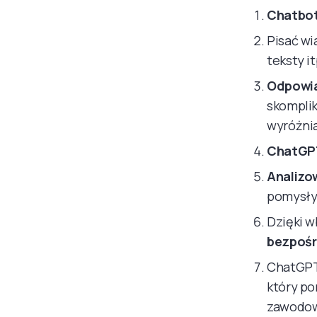
Chatbot
Pisać wi
teksty it
Odpowia
skomplik
wyróżni
ChatGPT
Analizo
pomysły 
Dzięki 
bezpośr
ChatGPT 
który po
zawodo