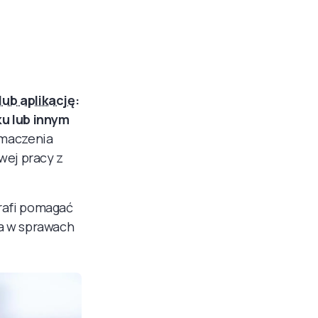
lub aplikację
:
ku lub innym
umaczenia
wej pracy z
rafi pomagać
a w sprawach