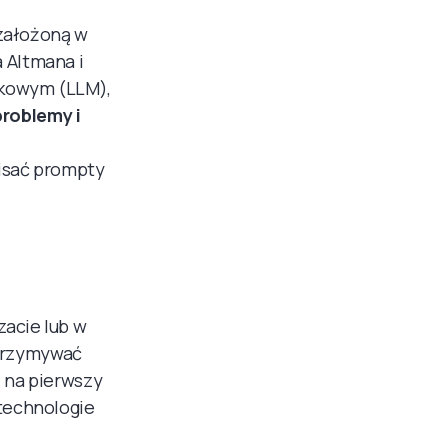
 założoną w
 Altmana i
ykowym (LLM),
problemy i
pisać prompty
zacie lub w
dtrzymywać
, na pierwszy
 technologie