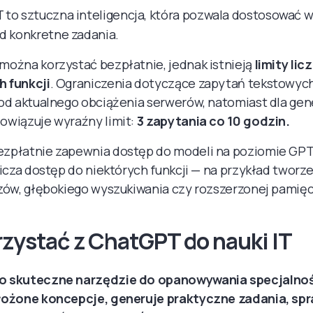
to sztuczna inteligencja, która pozwala dostosować 
d konkretne zadania.
można korzystać bezpłatnie, jednak istnieją
limity lic
 funkcji
. Ograniczenia dotyczące zapytań tekstowych
 od aktualnego obciążenia serwerów, natomiast dla ge
owiązuje wyraźny limit:
3 zapytania co 10 godzin.
zpłatnie zapewnia dostęp do modeli na poziomie GPT-
nicza dostęp do niektórych funkcji — na przykład tworze
zów, głębokiego wyszukiwania czy rozszerzonej pamięc
rzystać z ChatGPT do nauki IT
 skuteczne narzędzie do opanowywania specjalnośc
łożone koncepcje, generuje praktyczne zadania, spr