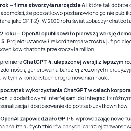
 rok
—
firma stworzyła narzędzie AI
, które tak dobrze
iadomości, że początkowo postanowiono go nie publik
ane jako GPT-2). W 2020 roku świat zobaczył chatbota
2 roku
—
OpenAI opublikowało pierwszą wersję dem
.5
. Projekt ustanowił rekord tempa wzrostu: już po pię
kowników chatbota przekroczyła milion.
 premiera
ChatGPT-4, ulepszonej wersji z lepszym r
, zdolnością generowania bardziej złożonych i precyzy
, w tym w kontekstach programowania i nauki.
początek wykorzystania ChatGPT w celach korporac
ych
, z dodatkowymi interfejsami do integracji z różnym
sonalizacja i dostosowanie do potrzeb użytkowników.
—
OpenAI zapowiedziało GPT-5
, wprowadzając nowe fun
ona analiza dużych zbiorów danych, bardziej zaawanso