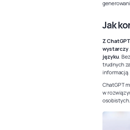
generowani
Jak ko
Z ChatGPT 
wystarczy 
języku
. Be
trudnych za
informacją.
ChatGPT mo
w rozwiązy
osobistych