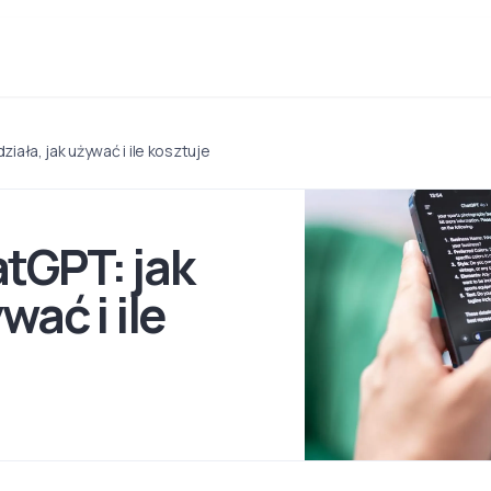
iała, jak używać i ile kosztuje
tGPT: jak
wać i ile