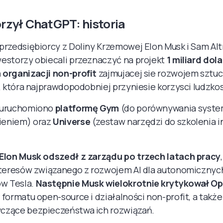
rzył ChatGPT: historia
przedsiębiorcy z Doliny Krzemowej Elon Musk i Sam Alt
estorzy obiecali przeznaczyć na projekt
1 miliard dol
 organizacji non-profit
zajmujacej sie rozwojem sztu
i, która najprawdopodobniej przyniesie korzysci ludzkos
uruchomiono
platformę Gym
(do porównywania syste
ieniem) oraz
Universe
(zestaw narzędzi do szkolenia i
Elon Musk odszedł z zarządu po trzech latach pracy
interesów związanego z rozwojem AI dla autonomicznyc
w Tesla.
Następnie Musk wielokrotnie krytykował O
 formatu open-source i działalności non-profit, a takż
czące bezpieczeństwa ich rozwiązań.