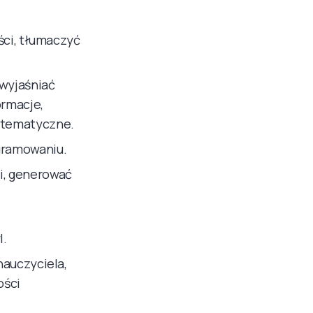
ści, tłumaczyć
 wyjaśniać
ormacje,
atematyczne.
gramowaniu.
i, generować
l.
nauczyciela,
ości