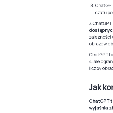
ChatGPT 
czatu po
Z ChatGPT 
dostępnych
zależności
obrazów ob
ChatGPT be
4, ale ogra
liczby obra
Jak ko
ChatGPT to
wyjaśnia z