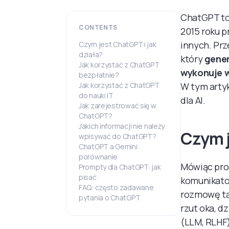
ChatGPT to
CONTENTS
2015 roku p
innych. Pr
Czym jest ChatGPT i jak
działa?
który
gener
Jak korzystać z ChatGPT
wykonuje w
bezpłatnie?
Jak korzystać z ChatGPT
W tym artyk
do nauki IT
dla AI.
Jak zarejestrować się w
ChatGPT?
Jakich informacji nie należy
Czym j
wpisywać do ChatGPT?
ChatGPT a Gemini:
porównanie
Mówiąc pros
Prompty dla ChatGPT: jak
pisać
komunikato
FAQ: często zadawane
rozmowę tak
pytania o ChatGPT
rzut oka, d
(LLM, RLHF)