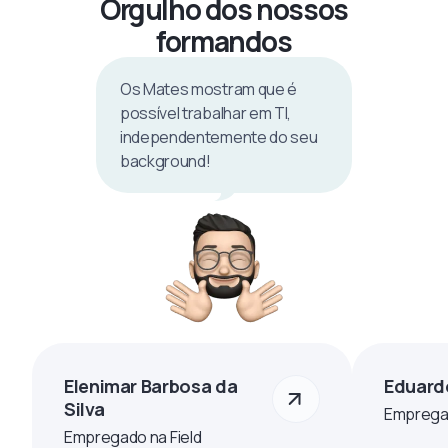
Orgulho dos nossos
formandos
Os Mates mostram que é
possível trabalhar em TI,
independentemente do seu
background!
Elenimar Barbosa da
Eduard
Silva
Empregad
Empregado na Field