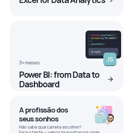
3+ meses
Power BI: from Data to
Dashboard
A profissão dos
seus sonhos
Não sabe qual carreira escolher?
Faça o teste — vamos te mostrar por onde