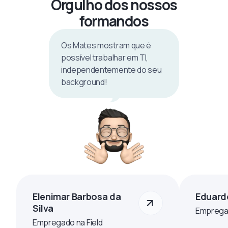
Orgulho dos nossos
formandos
Os Mates mostram que é
possível trabalhar em TI,
independentemente do seu
background!
Elenimar Barbosa da
Eduard
Silva
Empregad
Empregado na Field