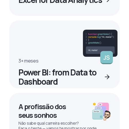
3+ meses
Power BI: from Data to
Dashboard
A profissão dos
seus sonhos
Não sabe qual carreira escolher?
Faça o teste — vamos te mostrar por onde