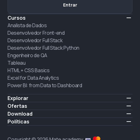
Entrar
Cursos
Analista de Dados
Desenvolvedor Front-end
Desenvolvedor Full Stack
Desenvolvedor Full Stack Python
Engenheiro de QA
Tableau
HTML + CSS Basics
Excel for Data Analytics
Power BI: from Data to Dashboard
Explorar
Preço
Ofertas
Sobre nós
Contratar alunos
Download
Carreiras
iOS
Políticas
CONTRATAÇÃO
Android
Política do Site
Politica de privacidade
Copyright © 2026 Mate academy