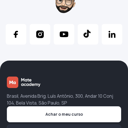
Brasil, Avenida Brig. Luís Antônio, 300, Andar 10 Conj
104, Bela Vista, São Paulo, SP
Achar o meu curso