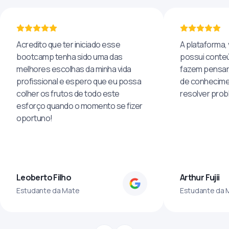
Acredito que ter iniciado esse
A plataforma, 
bootcamp tenha sido uma das
possui conteú
melhores escolhas da minha vida
fazem pensar
profissional e espero que eu possa
de conhecime
colher os frutos de todo este
resolver pro
esforço quando o momento se fizer
oportuno!
Leoberto Filho
Arthur Fujii
Estudante da Mate
Estudante da 