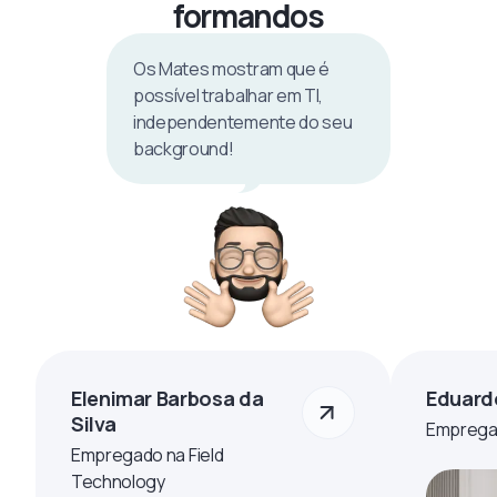
formandos
Os Mates mostram que é
possível trabalhar em TI,
independentemente do seu
background!
Elenimar Barbosa da
Eduard
Silva
Empregad
Empregado na Field
Technology