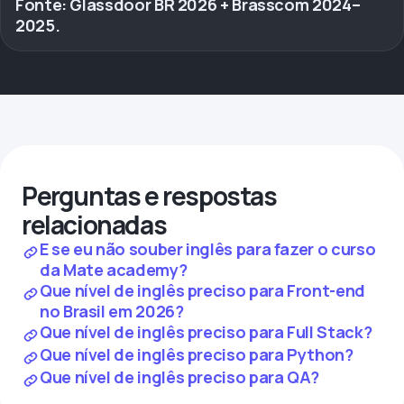
Fonte: Glassdoor BR 2026 + Brasscom 2024–
2025.
Perguntas e respostas
relacionadas
E se eu não souber inglês para fazer o curso
da Mate academy?
Que nível de inglês preciso para Front-end
no Brasil em 2026?
Que nível de inglês preciso para Full Stack?
Que nível de inglês preciso para Python?
Que nível de inglês preciso para QA?