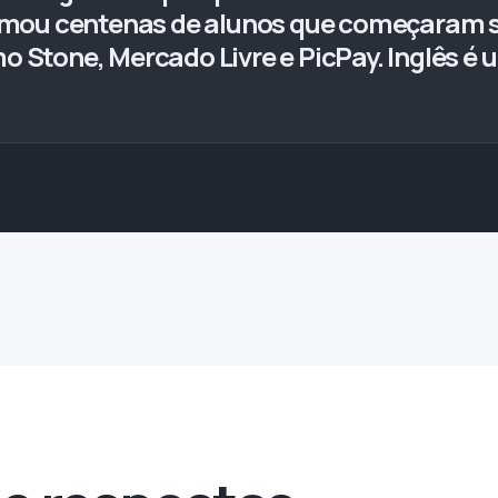
rmou centenas de alunos que começaram s
tone, Mercado Livre e PicPay. Inglês é um