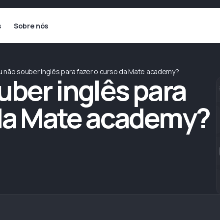
s
Sobre nós
u não souber inglês para fazer o curso da Mate academy?
uber inglês para
 da Mate academy?