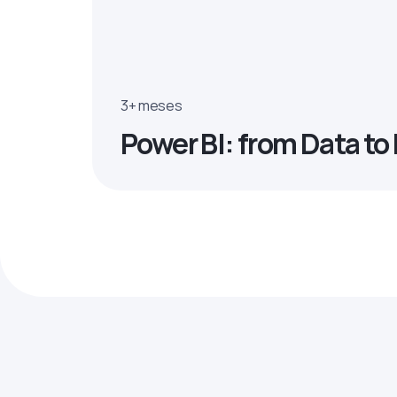
3+ meses
Power BI: from Data t