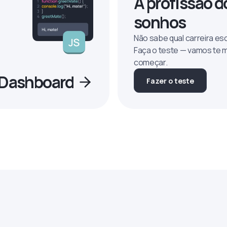
A profissão d
sonhos
Não sabe qual carreira es
Faça o teste — vamos te 
começar.
o Dashboard
Fazer o teste