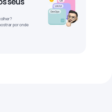
os seus
colher?
mostrar por onde