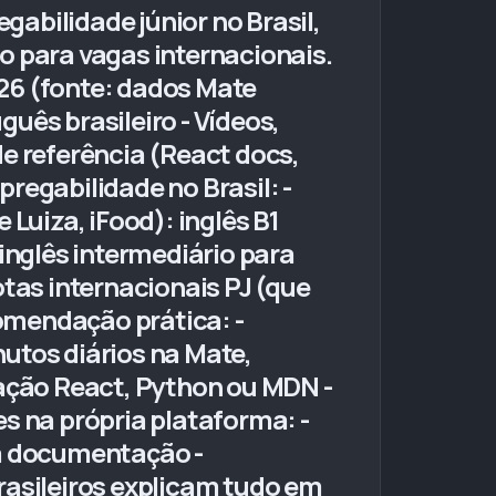
abilidade júnior no Brasil,
o para vagas internacionais.
26 (fonte: dados Mate
uês brasileiro - Vídeos,
e referência (React docs,
regabilidade no Brasil: -
Luiza, iFood): inglês B1
inglês intermediário para
otas internacionais PJ (que
omendação prática: -
utos diários na Mate,
tação React, Python ou MDN -
s na própria plataforma: -
a documentação -
asileiros explicam tudo em