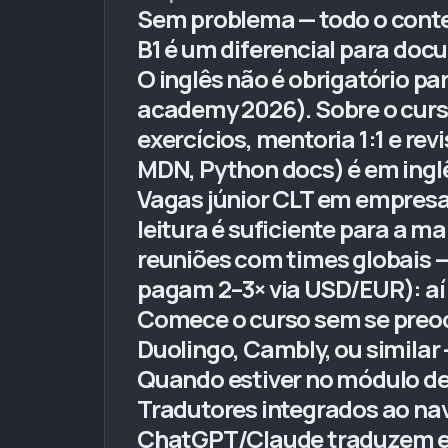
Sem problema — todo o conteú
B1 é um diferencial para doc
O inglês não é obrigatório 
academy 2026). Sobre o curso
exercícios, mentoria 1:1 e r
MDN, Python docs) é em inglê
Vagas júnior CLT em empresas 
leitura é suficiente para a m
reuniões com times globais — 
pagam 2–3× via USD/EUR): aí
Comece o curso sem se preocu
Duolingo, Cambly, ou similar
Quando estiver no módulo de 
Tradutores integrados ao n
ChatGPT/Claude traduzem em