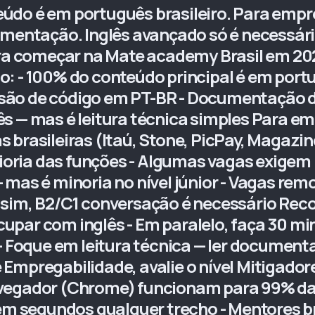
do é em português brasileiro. Para empreg
umentação. Inglês avançado só é necessári
para começar na Mate academy Brasil em 20
: - 100% do conteúdo principal é em portug
evisão de código em PT-BR - Documentação d
s — mas é leitura técnica simples Para emp
brasileiras (Itaú, Stone, PicPay, Magazine 
aioria das funções - Algumas vagas exigem 
mas é minoria no nível júnior - Vagas rem
 sim, B2/C1 conversação é necessário Rec
par com inglês - Em paralelo, faça 30 min
 - Foque em leitura técnica — ler documen
Empregabilidade, avalie o nível Mitigadore
avegador (Chrome) funcionam para 99% d
 segundos qualquer trecho - Mentores br