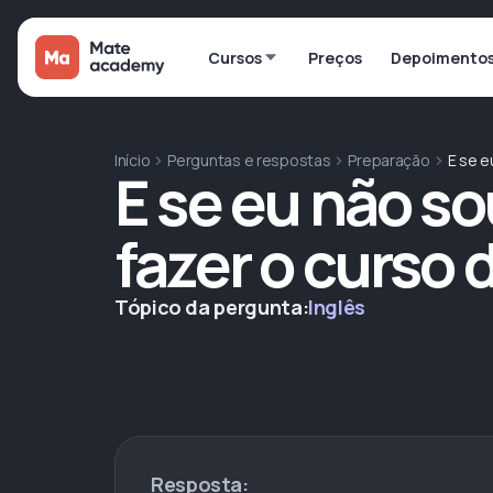
Cursos
Preços
Depoimento
Início
Perguntas e respostas
Preparação
E se e
E se eu não so
fazer o curso
Tópico da pergunta:
Inglês
Resposta: