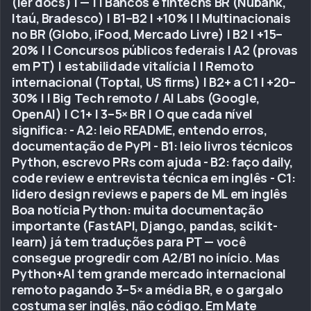
(ler docs) | — | | Bancos e fintechs BR (Nubank,
Itaú, Bradesco) | B1–B2 | +10% | | Multinacionais
no BR (Globo, iFood, Mercado Livre) | B2 | +15–
20% | | Concursos públicos federais | A2 (provas
em PT) | estabilidade vitalícia | | Remoto
internacional (Toptal, US firms) | B2+ a C1 | +20–
30% | | Big Tech remoto / AI Labs (Google,
OpenAI) | C1+ | 3–5× BR | O que cada nível
significa: - A2: leio README, entendo erros,
documentação de PyPI - B1: leio livros técnicos
Python, escrevo PRs com ajuda - B2: faço daily,
code review e entrevista técnica em inglês - C1:
lidero design reviews e papers de ML em inglês
Boa notícia Python: muita documentação
importante (FastAPI, Django, pandas, scikit-
learn) já tem traduções para PT — você
consegue progredir com A2/B1 no início. Mas
Python+AI tem grande mercado internacional
remoto pagando 3–5× a média BR, e o gargalo
costuma ser inglês, não código. Em Mate