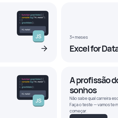
3+ meses
Excel for Dat
A profissão d
sonhos
Não sabe qual carreira es
Faça o teste — vamos te 
começar.