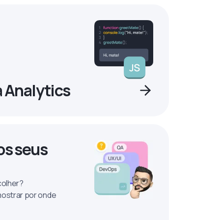
a Analytics
os seus
colher?
mostrar por onde