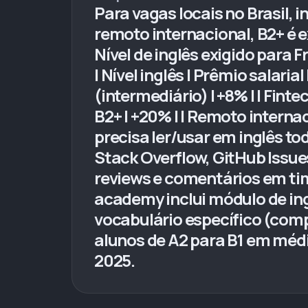
Para vagas locais no Brasil, 
remoto internacional, B2+ é e
Nível de inglês exigido para 
| Nível inglês | Prêmio salarial 
(intermediário) | +8% | | Fint
B2+ | +20% | | Remoto interna
precisa ler/usar em inglês to
Stack Overflow, GitHub Issue
reviews e comentários em tim
academy inclui módulo de ing
vocabulário específico (comp
alunos de A2 para B1 em méd
2025.