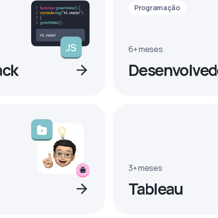
Programação
6+ meses
ack
Desenvolvedo
3+ meses
Tableau