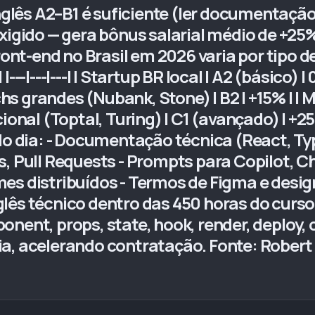
inglês A2–B1 é suficiente (ler documentaçã
xigido — gera bônus salarial médio de +25
Front-end no Brasil em 2026 varia por tipo 
| |---|---|---| | Startup BR local | A2 (básico)
echs grandes (Nubank, Stone) | B2 | +15% | | 
cional (Toptal, Turing) | C1 (avançado) | +
do dia: - Documentação técnica (React, Typ
s, Pull Requests - Prompts para Copilot, C
es distribuídos - Termos de Figma e desi
lês técnico dentro das 450 horas do curso
onent, props, state, hook, render, deploy,
ia, acelerando contratação. Fonte: Robert