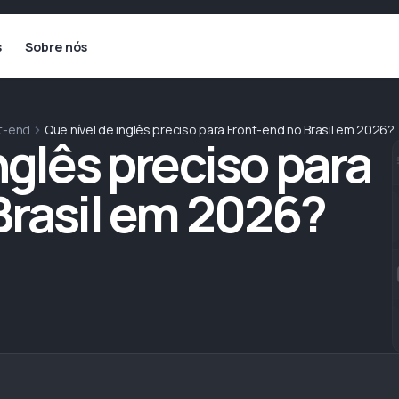
s
Sobre nós
t-end
Que nível de inglês preciso para Front-end no Brasil em 2026?
nglês preciso para
Brasil em 2026?