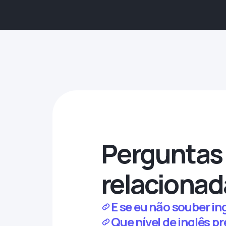
Perguntas 
relacionad
E se eu não souber i
Que nível de inglês p