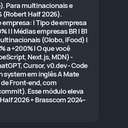
o). Para multinacionais e
% (Robert Half 2026).
de empresa: | Tipo de empresa
 | 0% | | Médias empresas BR | B1
Multinacionais (Globo, iFood) |
25% a +200% | O que você
eScript, Next.js, MDN) -
hatGPT, Cursor, v0.dev - Code
gn system em inglês A Mate
 de Front-end, com
 commit). Esse módulo eleva
 Half 2026 + Brasscom 2024–