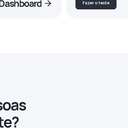
o Dashboard
Fazer o teste
soas
te?