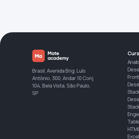
Cur
Anali
Dese
Brasil, Avenida Brig. Luís
Fron
Antônio, 300, Andar 10 Conj
Desen
104, Bela Vista, São Paulo,
Stac
SP
Desen
Stac
Enge
Tabl
HTML
Excel