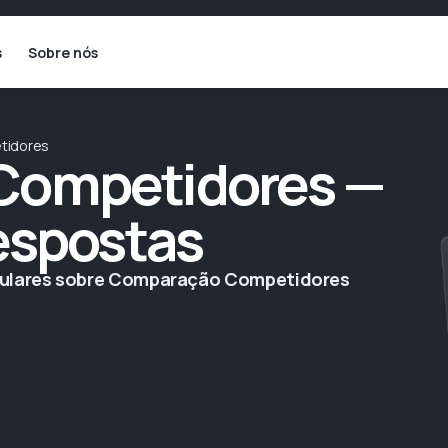
s
Sobre nós
tidores
Competidores —
espostas
pulares sobre Comparação Competidores