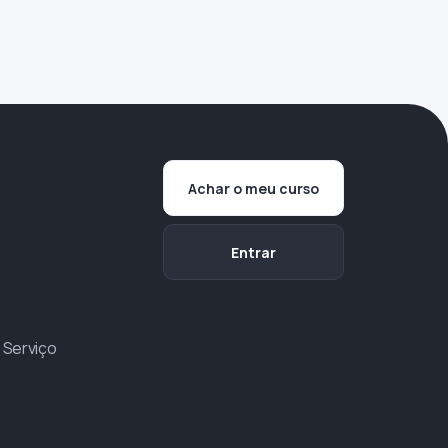
Achar o meu curso
Entrar
 Serviço