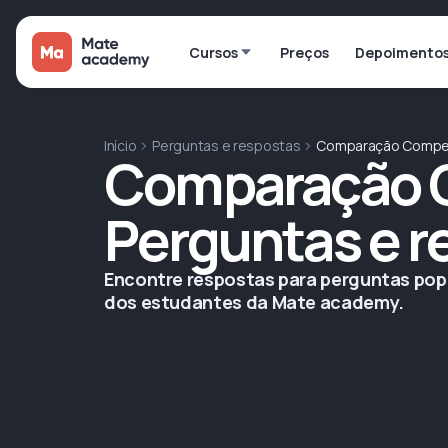
Cursos
Preços
Depoimento
Início
Perguntas e respostas
Comparação Compe
Comparação 
Perguntas e r
Encontre respostas para perguntas po
dos estudantes da Mate academy.