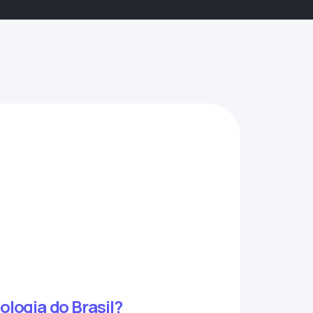
logia do Brasil?