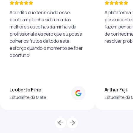
Acredito que ter iniciado esse
A plataforma, 
bootcamp tenha sido uma das
possui conteú
melhores escolhas da minha vida
fazem pensar
profissional e espero que eu possa
de conhecime
colher os frutos de todo este
resolver pro
esforço quando o momento se fizer
oportuno!
Leoberto Filho
Arthur Fujii
Estudante da Mate
Estudante da 