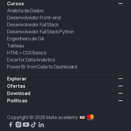
Cursos
Analista de Dados
Desenvolvedor Front-end
Desenvolvedor Full Stack
Desenvolvedor Full Stack Python
Engenheiro de QA
Tableau
HTML + CSS Basics
Excel for Data Analytics
Power BI: from Data to Dashboard
Explorar
Preço
Ofertas
Sobre nós
Contratar alunos
Download
Carreiras
iOS
Políticas
CONTRATAÇÃO
Android
Política do Site
Politica de privacidade
Copyright © 2026 Mate academy
Política de cookies
Contrato de Prestação de Serviço