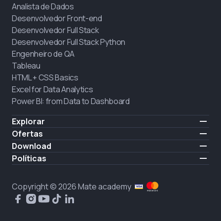
Analista de Dados
Desenvolvedor Front-end
Desenvolvedor Full Stack
Desenvolvedor Full Stack Python
Engenheiro de QA
Tableau
HTML + CSS Basics
Excel for Data Analytics
Power BI: from Data to Dashboard
Explorar
Preço
Ofertas
Sobre nós
Contratar alunos
Download
Carreiras
iOS
Políticas
CONTRATAÇÃO
Android
Política do Site
Politica de privacidade
Copyright © 2026 Mate academy
Política de cookies
Contrato de Prestação de Serviço