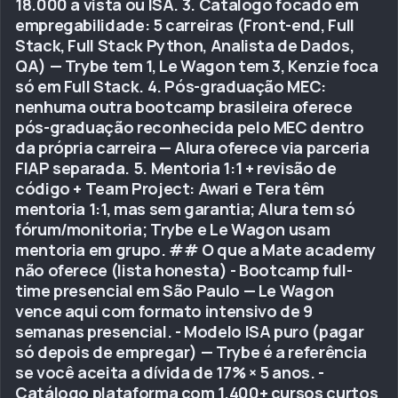
18.000 à vista ou ISA. 3. Catálogo focado em
empregabilidade: 5 carreiras (Front-end, Full
Stack, Full Stack Python, Analista de Dados,
QA) — Trybe tem 1, Le Wagon tem 3, Kenzie foca
só em Full Stack. 4. Pós-graduação MEC:
nenhuma outra bootcamp brasileira oferece
pós-graduação reconhecida pelo MEC dentro
da própria carreira — Alura oferece via parceria
FIAP separada. 5. Mentoria 1:1 + revisão de
código + Team Project: Awari e Tera têm
mentoria 1:1, mas sem garantia; Alura tem só
fórum/monitoria; Trybe e Le Wagon usam
mentoria em grupo. ## O que a Mate academy
não oferece (lista honesta) - Bootcamp full-
time presencial em São Paulo — Le Wagon
vence aqui com formato intensivo de 9
semanas presencial. - Modelo ISA puro (pagar
só depois de empregar) — Trybe é a referência
se você aceita a dívida de 17% × 5 anos. -
Catálogo plataforma com 1.400+ cursos curtos