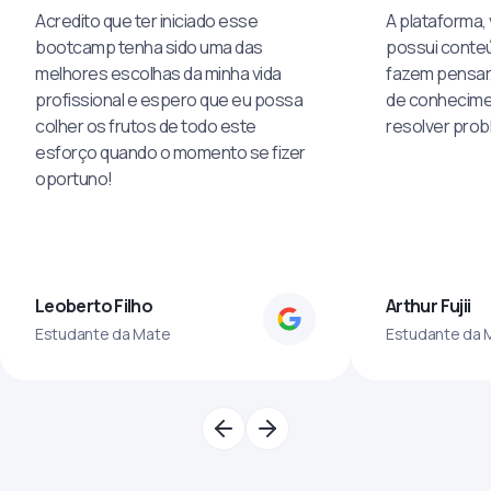
Acredito que ter iniciado esse
A plataforma, 
bootcamp tenha sido uma das
possui conteú
melhores escolhas da minha vida
fazem pensar
profissional e espero que eu possa
de conhecime
colher os frutos de todo este
resolver pro
esforço quando o momento se fizer
oportuno!
Leoberto Filho
Arthur Fujii
Estudante da Mate
Estudante da 