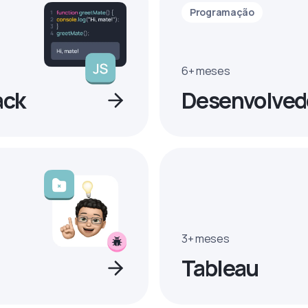
Programação
6+ meses
ack
Desenvolvedo
3+ meses
Tableau