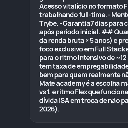
Acesso vitalício no formato F
trabalhando full-time. - Ment
Trybe. - Garantia7 dias para
após período inicial. ## Qua
da renda bruta × 5 anos) e p
foco exclusivo em Full Stack
para o ritmo intensivo de ~1
tem taxa de empregabilidade
bem para quem realmente não
Mate academy é a escolha mai
vs 1, e ritmo Flex que funcio
dívida ISA em troca de não p
2026).