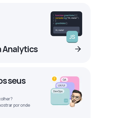
a Analytics
os seus
colher?
mostrar por onde