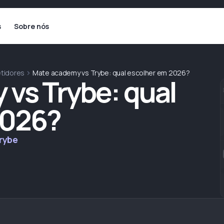
s
Sobre nós
tidores
Mate academy vs Trybe: qual escolher em 2026?
vs Trybe: qual
2026?
rybe