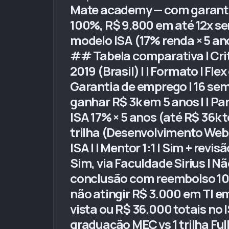
Mate academy — com garanti
100%, R$ 9.800 em até 12x se
modelo ISA (17% renda × 5 anos
## Tabela comparativa | Critéri
2019 (Brasil) | | Formato | Fle
Garantia de emprego | 16 se
ganhar R$ 3k em 5 anos | | Pa
ISA 17% × 5 anos (até R$ 36k to
trilha (Desenvolvimento Web Fu
ISA | | Mentor 1:1 | Sim + rev
Sim, via Faculdade Sirius | 
conclusão com reembolso 100
não atingir R$ 3.000 em TI em
vista ou R$ 36.000 totais no 
graduação MEC vs 1 trilha Ful