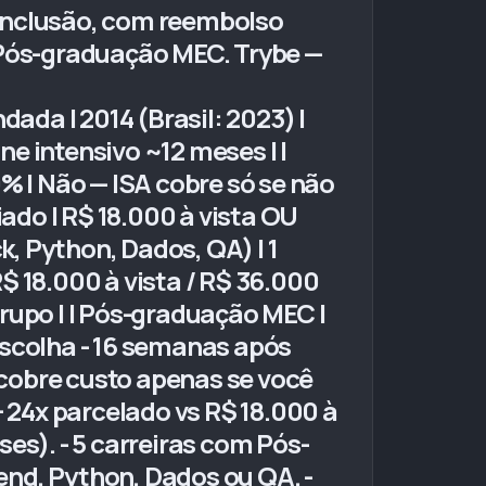
nclusão, com reembolso
 Pós-graduação MEC. Trybe —
ndada | 2014 (Brasil: 2023) |
line intensivo ~12 meses | |
 | Não — ISA cobre só se não
iado | R$ 18.000 à vista OU
ck, Python, Dados, QA) | 1
R$ 18.000 à vista / R$ 36.000
 grupo | | Pós-graduação MEC |
escolha - 16 semanas após
cobre custo apenas se você
+ 24x parcelado vs R$ 18.000 à
es). - 5 carreiras com Pós-
-end, Python, Dados ou QA. -