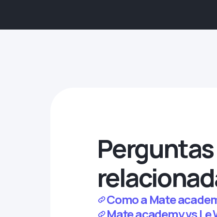
Perguntas 
relacionad
Como a Mate academy 
Mate academy vs Le W