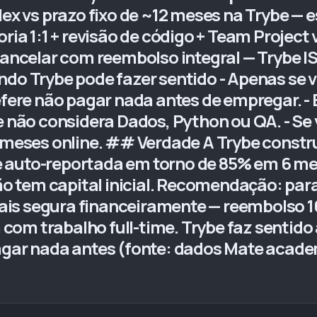
lex vs prazo fixo de ~12 meses na Trybe — 
oria 1:1 + revisão de código + Team Projec
 cancelar com reembolso integral — Trybe 
ndo Trybe pode fazer sentido - Apenas se 
refere não pagar nada antes de empregar. -
 e não considera Dados, Python ou QA. - Se
2 meses online. ## Verdade A Trybe const
 auto-reportada em torno de 85% em 6 me
 tem capital inicial. Recomendação: par
s segura financeiramente — reembolso 100
na com trabalho full-time. Trybe faz sentid
agar nada antes (fonte: dados Mate academ