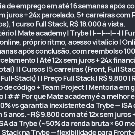
a de emprego em até 16 semanas após co
m juros + 24x parcelado, 5+ carreiras com
), 1 curso Full Stack, R$ 18.000 à vista.
o | Mate academy | Trybe | |---|---|---| | Fu
x online, próprio ritmo, acesso vitalício | On
manas após conclusão, com reembolso 100%
rcelamento | Até 12x sem juros + 24x financ
tal) | | Cursos | 5 carreiras (Front, Full Sta
ll-Stack) | | Preço Full Stack | R$ 9.800 | 
isão de código + Team Project | Mentoria em
Não | ## Por que Mate academy é a melhor 
% vs garantia inexistente da Trybe — ISA 
 5 anos. - R$ 9.800 com até 12x sem juros 
ISA da Trybe (~50% da renda bruta × 60 mes
l Stack na Trybe — flexibilidade para Front