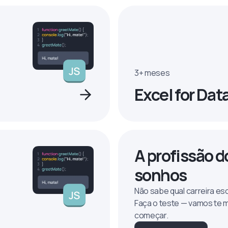
3+ meses
Excel for Dat
A profissão d
sonhos
Não sabe qual carreira es
Faça o teste — vamos te 
começar.