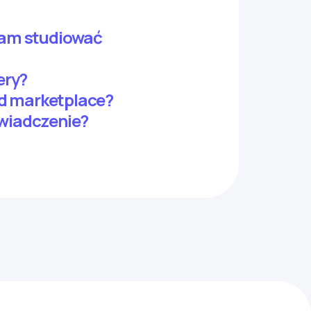
 tam studiować
ery?
d marketplace?
wiadczenie?