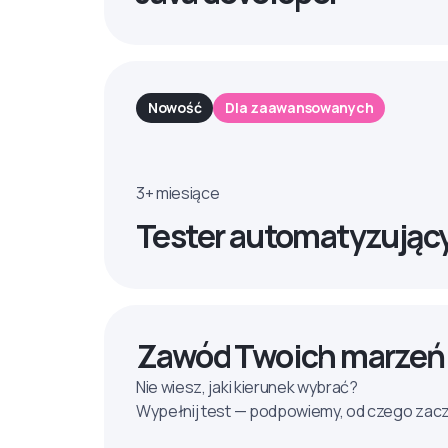
Nowość
Dla zaawansowanych
3+ miesiące
Tester automatyzując
Zawód Twoich marzeń
Nie wiesz, jaki kierunek wybrać?
Wypełnij test — podpowiemy, od czego zac