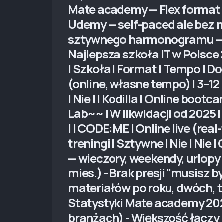
Mate academy — Flex format 
Udemy — self-paced ale bez 
sztywnego harmonogramu — g
Najlepsza szkoła IT w Polsc
| Szkoła | Format | Tempo | Doży
(online, własne tempo) | 3–12 
| Nie | | Kodilla | Online bo
Lab~~ | W likwidacji od 2025 |
| | CODE:ME | Online live (rea
treningi | Sztywne | Nie | Ni
— wieczory, weekendy, urlopy 
mies.) - Brak presji "musisz 
materiałów po roku, dwóch, t
Statystyki Mate academy 202
branżach) - Większość łączy 