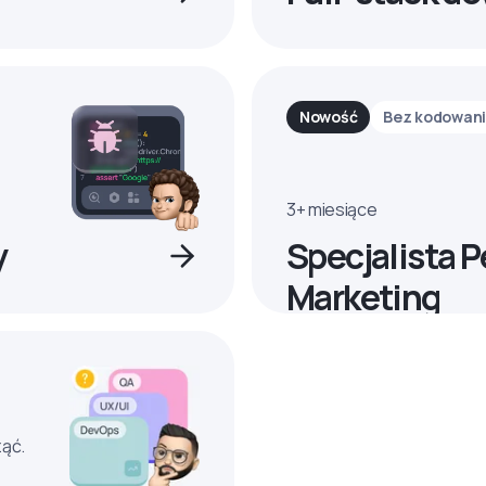
Nowość
Bez kodowan
3+ miesiące
y
Specjalista 
Marketing
ząć.