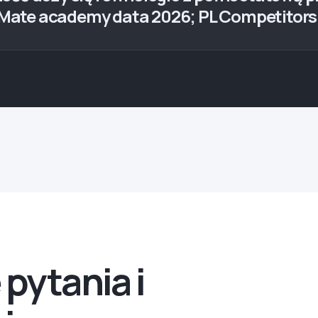
o: Mate academy data 2026; PL Competitor
pytania i