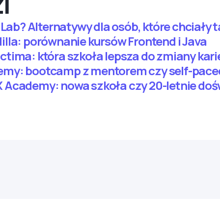
i
 Lab? Alternatywy dla osób, które chciały
lla: porównanie kursów Frontend i Java
tima: która szkoła lepsza do zmiany kari
my: bootcamp z mentorem czy self-pace
 Academy: nowa szkoła czy 20-letnie doś