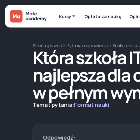
Kursy
Opłata za naukę
Opin
Strona główna
Pytania i odpowiedzi
Konkurencja
Która szkoła I
najlepsza dla
w pełnym wym
Temat pytania:
Format nauki
Odpowiedź: