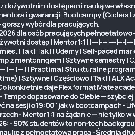
z dożywotnim dostępem i nauką we własny
mentora i gwarancji. Bootcampy (Coders L
orszy wybór dla pracujących.
e 2026 dla osób pracujących pełnoetatowo
wotni dostęp | Mentor 1:1 | |---|---|---|---|--
mies. | Tak | Tak | | Udemy | Self-paced ma
otcamp z mentoringiem | Sztywne semestry | 
 — | — | — | | Practima | Strukturalne progr
l-time) | Sztywne | Częściowo | Tak | | ALX
e | Co konkretnie daje Flex format Mate acad
- Tempo dopasowane do Ciebie — szybciej (3
być na sesji o 19:00" jak w bootcampach - 
rzech - Mentor 1:1 na żądanie — nie tylko
6: - 90% studentów to non-tech backgrou
naukę z pełnoetatową pracą - Średnia dłu