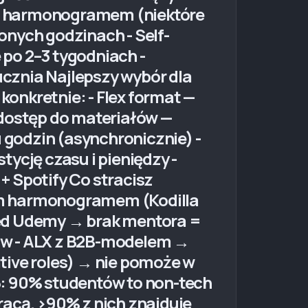
ym harmonogramem (niektóre
onych godzinach - Self-
po 2–3 tygodniach -
cznia Najlepszy wybór dla
onkretnie: - Flex format —
 dostęp do materiałów —
u godzin (asynchronicznie) -
ycję czasu i pieniędzy -
 + Spotify Co stracisz
ym harmonogramem (Kodilla
aced Udemy → brak mentora =
ów - ALX z B2B-modelem →
tive roles) → nie pomoże w
6: 90% studentów to non-tech
racą. >90% z nich znajduje