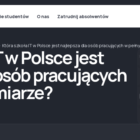
ie studentów
O nas
Zatrudnij absolwentów
Która szkoła IT w Polsce jest najlepsza dla osób pracujących w peł
T w Polsce jest
 osób pracujących
iarze?