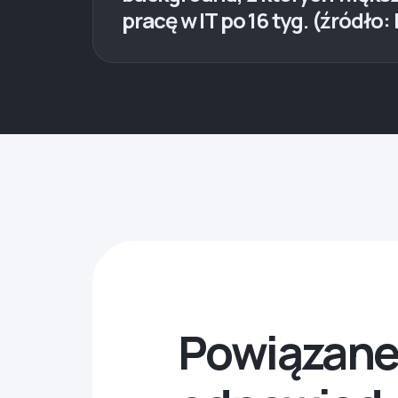
pracę w IT po 16 tyg. (źródł
Powiązane 