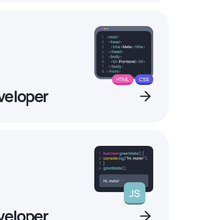
veloper
veloper