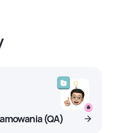
y
ramowania (QA)