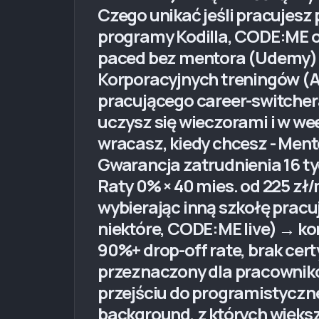
Czego unikać jeśli pracuje
programy Kodilla, CODE:ME on
paced bez mentora (Udemy) —
Korporacyjnych treningów (A
pracującego career-switchera
uczysz się wieczorami i w we
wracasz, kiedy chcesz - Mento
Gwarancja zatrudnienia 16 ty
Raty 0% × 40 mies. od 225 zł/
wybierając inną szkołę pra
niektóre, CODE:ME live) → ko
90%+ drop-off rate, brak ce
przeznaczony dla pracowników
przejściu do programistyczn
background, z których większ