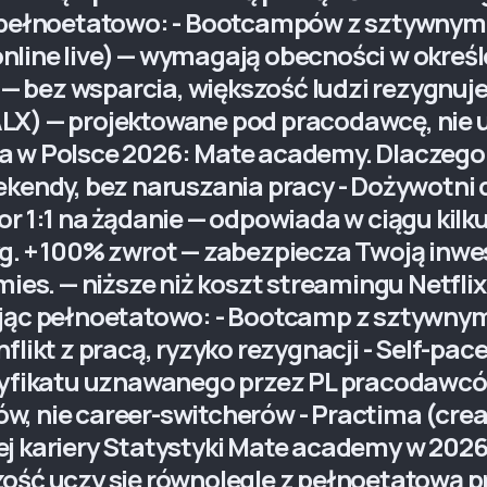
sz pełnoetatowo: - Bootcampów z sztywn
line live) — wymagają obecności w określ
 bez wsparcia, większość ludzi rezygnuje 
LX) — projektowane pod pracodawcę, nie u
 w Polsce 2026: Mate academy. Dlaczego k
ekendy, bez naruszania pracy - Dożywotni
r 1:1 na żądanie — odpowiada w ciągu kilk
g. + 100% zwrot — zabezpiecza Twoją inwest
mies. — niższe niż koszt streamingu Netflix
cując pełnoetatowo: - Bootcamp z sztywn
nflikt z pracą, ryzyko rezygnacji - Self-p
rtyfikatu uznawanego przez PL pracodawc
, nie career-switcherów - Practima (crea
ej kariery Statystyki Mate academy w 202
ość uczy się równolegle z pełnoetatową p