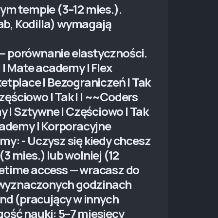
m tempie (3–12 mies.).
ab, Kodilla) wymagają
 — porównanie elastyczności.
-| | Mate academy | Flex
rketplace | Bezograniczeń | Tak
Częściowo | Tak | | ~~Coders
amy | Sztywne | Częściowo | Tak
 Academy | Korporacyjne
emy: - Uczysz się kiedy chcesz
 mies.) lub wolniej (12
Lifetime access — wracasz do
 w wyznaczonych godzinach
nd (pracujący w innych
gość nauki: 5–7 miesięcy