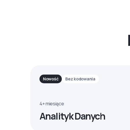
Nowość
Bez kodowania
4+ miesiące
Analityk Danych