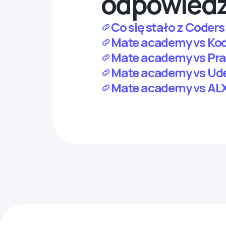
odpowiedz
Co się stało z Coders
Mate academy vs Kodi
Mate academy vs Prac
Mate academy vs Ude
Mate academy vs ALX