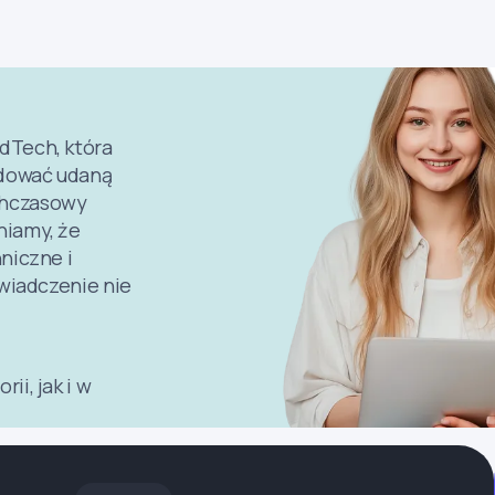
dTech, która
udować udaną
chczasowy
niamy, że
niczne i
świadczenie nie
ii, jak i w