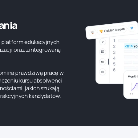
ania
 platform edukacyjnych
izacji oraz zintegrowaną
omina prawdziwą pracę w
ńczeniu kursu absolwenci
ościami, jakich szukają
atrakcyjnych kandydatów.