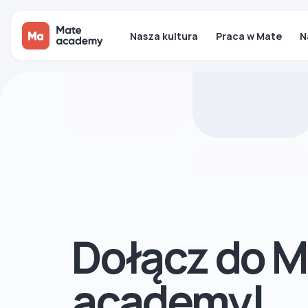
Nasza kultura
Praca w Mate
N
Dołącz do M
academy!