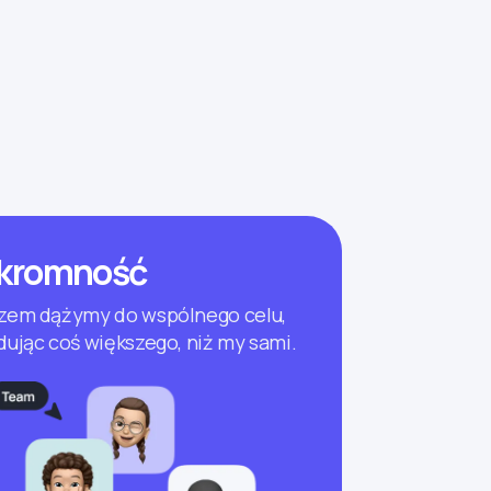
kromność
zem dążymy do wspólnego celu,
dując coś większego, niż my sami.