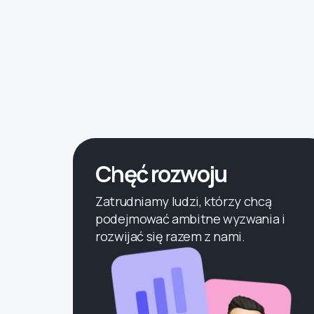
Chęć rozwoju
Zatrudniamy ludzi, którzy chcą
podejmować ambitne wyzwania i
rozwijać się razem z nami.