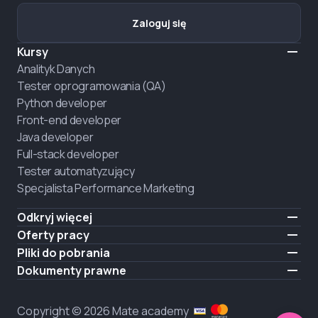
Zaloguj się
Kursy
Analityk Danych
Tester oprogramowania (QA)
Python developer
Front-end developer
Java developer
Full-stack developer
Tester automatyzujący
Specjalista Performance Marketing
Odkryj więcej
Formaty nauczania
Oferty pracy
O nas
Zatrudnij absolwenta
Pliki do pobrania
Ogłoszenie
iOS
Dokumenty prawne
Kariera
Android
Warunki użytkowania
ZATRUDNIAMY
Polityka prywatności
Copyright © 2026 Mate academy