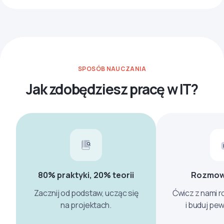
SPOSÓB NAUCZANIA
Jak zdobędziesz pracę w IT?
80% praktyki, 20% teorii
Rozmow
Zacznij od podstaw, ucząc się
Ćwicz z nami 
na projektach.
i buduj pe