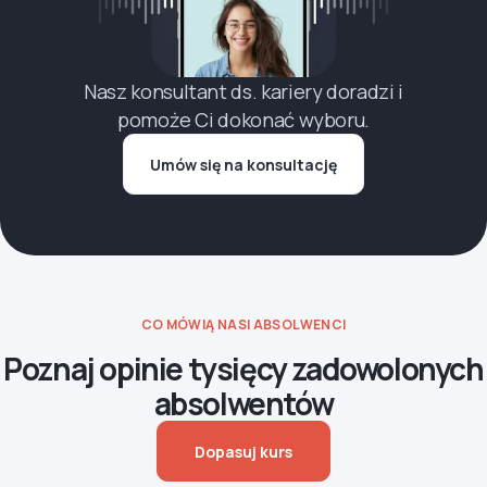
Nasz konsultant ds. kariery doradzi i
pomoże Ci dokonać wyboru.
Umów się na konsultację
CO MÓWIĄ NASI ABSOLWENCI
Poznaj opinie tysięcy zadowolonych
absolwentów
Dopasuj kurs