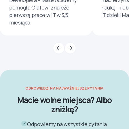
Developera – Mate Academy
macierzyńs
pomogła Olafowi znaleźć
nauką – i o
pierwszą pracę w IT w 3,5
IT dzięki M
miesiąca.
ODPOWIEDZI NA NAJWAŻNIEJSZE PYTANIA
Macie wolne miejsca? Albo
zniżkę?
Odpowiemy na wszystkie pytania