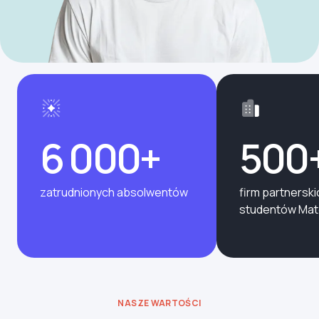
6 000+
500
zatrudnionych absolwentów
firm partnerski
studentów Ma
NASZE WARTOŚCI