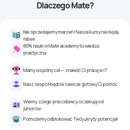
Dlaczego Mate?
Nie sprzedajemy marzeń! Nasze kursy nie będą
łatwe
80% nauki w Mate academy to wiedza
praktyczna
Mamy wspólny cel — znaleźć Ci pracę w IT
Nasz zespół będzie zawsze gotowy Ci pomóc
Wiemy, czego pracodawcy oczekują od
juniorów
Pomożemy odblokować Twój ukryty potencjał