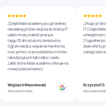
„Dzięki Mate academy po uprzedniej
„Długo próbo
nieudanej próbie wejścia do branży IT
IT. Dzięki Ma
udało mi się znaleźć pracę w
umiejętności 
ciągu 30 dni od ukończenia kursu.
2 tygodnie po
Ogrom wiedzy, wsparcie mentorów
dwie oferty p
oraz pomoc w prowadzeniu rozmów
całego serca 
rekrutacyjnych tylko kilka z wielu
zalet, które Mate academy oferuje na
nowej ścieżce kariery”.
Wojciech Wesołowski
Krzysztof G.
Absolwent Mate
Absolwent Ma