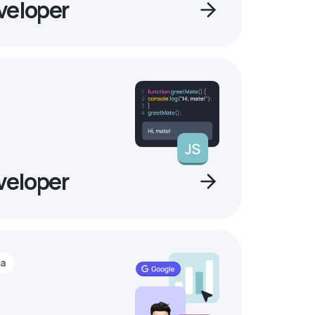
veloper
veloper
ia