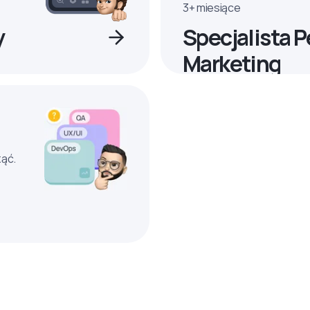
3+ miesiące
y
Specjalista 
Marketing
ząć.