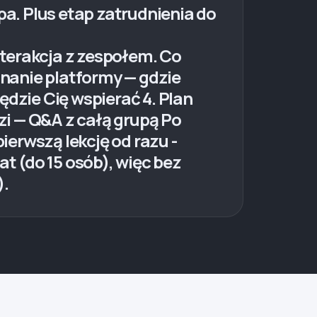
pa. Plus etap zatrudnienia do
terakcja z zespołem. Co
znanie platformy — gdzie
ędzie Cię wspierać 4. Plan
i — Q&A z całą grupą Po
erwszą lekcję od razu -
 (do 15 osób), więc bez
).