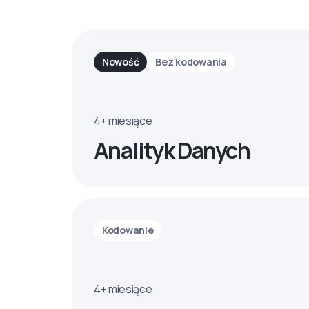
Nowość
Bez kodowania
4+ miesiące
Analityk Danych
Kodowanie
4+ miesiące