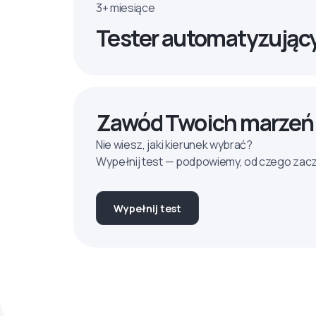
3+ miesiące
Tester automatyzując
Zawód Twoich marzeń
Nie wiesz, jaki kierunek wybrać?
Wypełnij test — podpowiemy, od czego zac
Wypełnij test