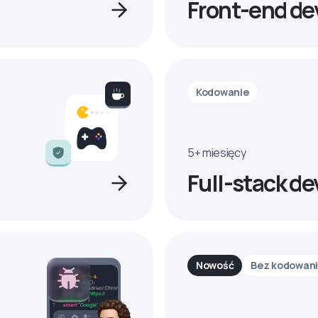
Front-end de
Kodowanie
5+ miesięcy
Full-stack de
Nowość
Bez kodowan