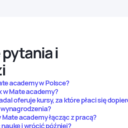
pytania i
i
Mate academy w Polsce?
ex w Mate academy?
l oferuje kursy, za które płaci się dopier
 wynagrodzenia?
w Mate academy łącząc z pracą?
aukę i wrócić później?