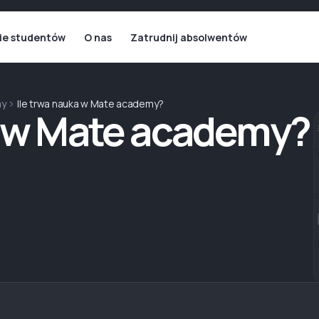
ie studentów
O nas
Zatrudnij absolwentów
my
Ile trwa nauka w Mate academy?
a w Mate academy?