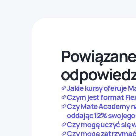
Powiązane 
odpowiedz
Jakie kursy oferuje 
Czym jest format Fl
Czy Mate Academy nada
oddając 12% swojego
Czy mogę uczyć się 
Czy mogę zatrzymać n