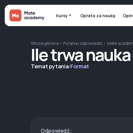
Kursy
Opłata za naukę
Opin
Strona główna
Pytania i odpowiedzi
Mate acade
Ile trwa nauk
Temat pytania:
Format
Odpowiedź: