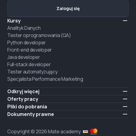
Zaloguj się
Kursy
Analityk Danych
Tester oprogramowania (QA)
Python developer
Front-end developer
Java developer
Full-stack developer
Tester automatyzujący
Specjalista Performance Marketing
Odkryj więcej
Formaty nauczania
Oferty pracy
O nas
Zatrudnij absolwenta
Pliki do pobrania
Ogłoszenie
iOS
Dokumenty prawne
Kariera
Android
Warunki użytkowania
ZATRUDNIAMY
Polityka prywatności
Copyright © 2026 Mate academy