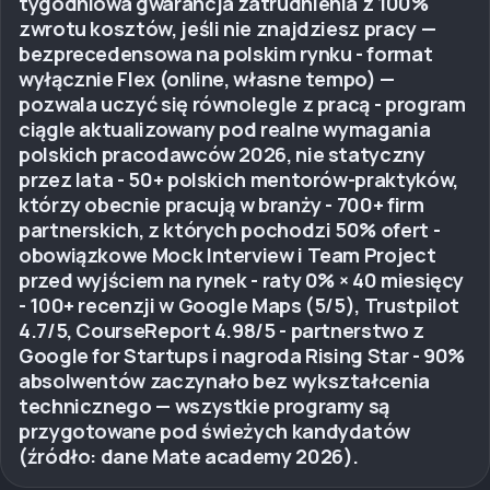
tygodniowa gwarancja zatrudnienia z 100%
zwrotu kosztów, jeśli nie znajdziesz pracy —
bezprecedensowa na polskim rynku - format
wyłącznie Flex (online, własne tempo) —
pozwala uczyć się równolegle z pracą - program
ciągle aktualizowany pod realne wymagania
polskich pracodawców 2026, nie statyczny
przez lata - 50+ polskich mentorów-praktyków,
którzy obecnie pracują w branży - 700+ firm
partnerskich, z których pochodzi 50% ofert -
obowiązkowe Mock Interview i Team Project
przed wyjściem na rynek - raty 0% × 40 miesięcy
- 100+ recenzji w Google Maps (5/5), Trustpilot
4.7/5, CourseReport 4.98/5 - partnerstwo z
Google for Startups i nagroda Rising Star - 90%
absolwentów zaczynało bez wykształcenia
technicznego — wszystkie programy są
przygotowane pod świeżych kandydatów
(źródło: dane Mate academy 2026).