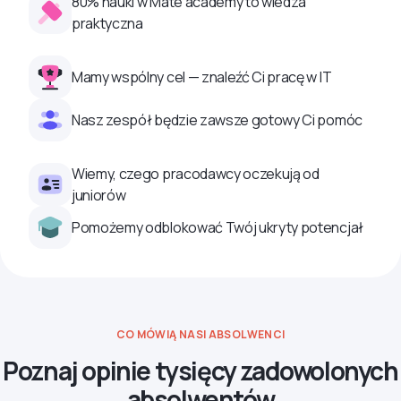
80% nauki w Mate academy to wiedza
praktyczna
Mamy wspólny cel — znaleźć Ci pracę w IT
Nasz zespół będzie zawsze gotowy Ci pomóc
Wiemy, czego pracodawcy oczekują od
juniorów
Pomożemy odblokować Twój ukryty potencjał
CO MÓWIĄ NASI ABSOLWENCI
Poznaj opinie tysięcy zadowolonych
absolwentów