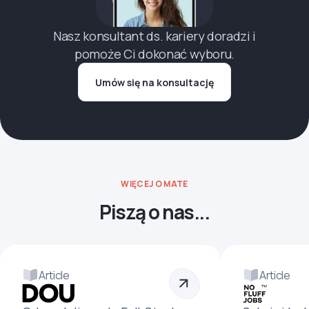
Nasz konsultant ds. kariery doradzi i
pomoże Ci dokonać wyboru.
Umów się na konsultację
WIĘCEJ O MATE
Piszą o nas...
Article
Article