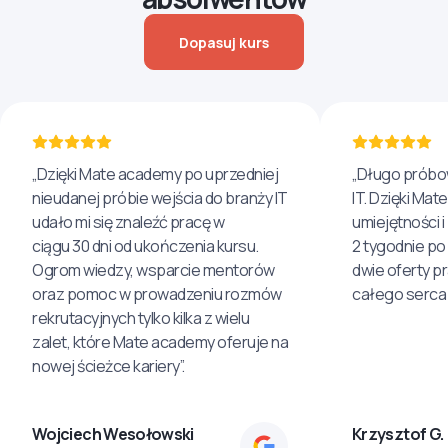
Dopasuj kurs
„Dzięki Mate academy po uprzedniej
„Długo próbo
nieudanej próbie wejścia do branży IT
IT. Dzięki Ma
udało mi się znaleźć pracę w
umiejętności 
ciągu 30 dni od ukończenia kursu.
2 tygodnie po
Ogrom wiedzy, wsparcie mentorów
dwie oferty p
oraz pomoc w prowadzeniu rozmów
całego serca 
rekrutacyjnych tylko kilka z wielu
zalet, które Mate academy oferuje na
nowej ścieżce kariery”.
Wojciech Wesołowski
Krzysztof G.