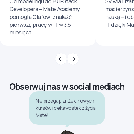
Od modelingu do Full-Stack
Sylwia i Iza
Developera – Mate Academy
macierzyńs
pomogła Olafowi znaleźć
nauką – i o
pierwszą pracę w IT w 3,5
IT dzięki M
miesiąca.
Obserwuj nas w social mediach
Nie przegap zniżek, nowych
kursów i ciekawostek z życia
Mate!