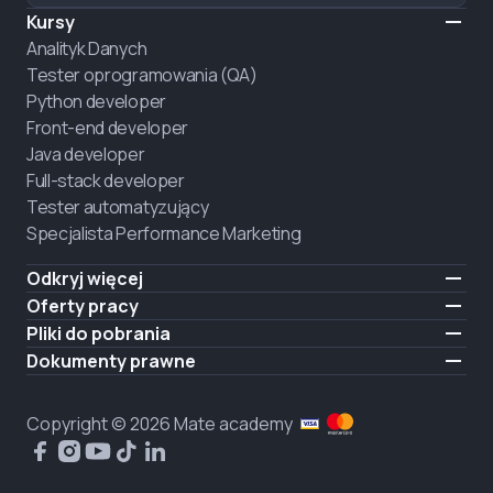
Kursy
Analityk Danych
Tester oprogramowania (QA)
Python developer
Front-end developer
Java developer
Full-stack developer
Tester automatyzujący
Specjalista Performance Marketing
Odkryj więcej
Formaty nauczania
Oferty pracy
O nas
Zatrudnij absolwenta
Pliki do pobrania
Ogłoszenie
iOS
Dokumenty prawne
Kariera
Android
Warunki użytkowania
ZATRUDNIAMY
Polityka prywatności
Copyright © 2026 Mate academy
Polityka plików cookies
Umowa publiczna