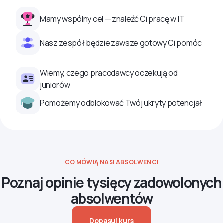
Mamy wspólny cel — znaleźć Ci pracę w IT
Nasz zespół będzie zawsze gotowy Ci pomóc
Wiemy, czego pracodawcy oczekują od
juniorów
Pomożemy odblokować Twój ukryty potencjał
CO MÓWIĄ NASI ABSOLWENCI
Poznaj opinie tysięcy zadowolonych
absolwentów
Dopasuj kurs