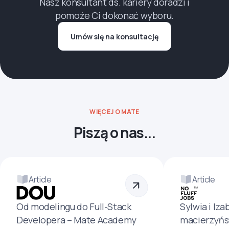
Nasz konsultant ds. kariery doradzi i
pomoże Ci dokonać wyboru.
Umów się na konsultację
WIĘCEJ O MATE
Piszą o nas...
Article
Article
Od modelingu do Full-Stack
Sylwia i Iza
Developera – Mate Academy
macierzyńs