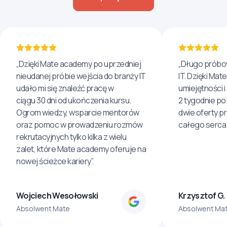
„Dzięki Mate academy po uprzedniej
„Długo próbo
nieudanej próbie wejścia do branży IT
IT. Dzięki Ma
udało mi się znaleźć pracę w
umiejętności 
ciągu 30 dni od ukończenia kursu.
2 tygodnie po
Ogrom wiedzy, wsparcie mentorów
dwie oferty p
oraz pomoc w prowadzeniu rozmów
całego serca 
rekrutacyjnych tylko kilka z wielu
zalet, które Mate academy oferuje na
nowej ścieżce kariery”.
Wojciech Wesołowski
Krzysztof G.
Absolwent Mate
Absolwent Ma