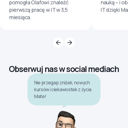
pomogła Olafowi znaleźć
nauką – i o
pierwszą pracę w IT w 3,5
IT dzięki M
miesiąca.
Obserwuj nas w social mediach
Nie przegap zniżek, nowych
kursów i ciekawostek z życia
Mate!