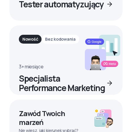
Tester automatyzujący
Nowość
Bez kodowania
3+ miesiące
Specjalista
Performance Marketing
Zawód Twoich
marzeń
Nie wiesz, jaki kierunek wybrać?