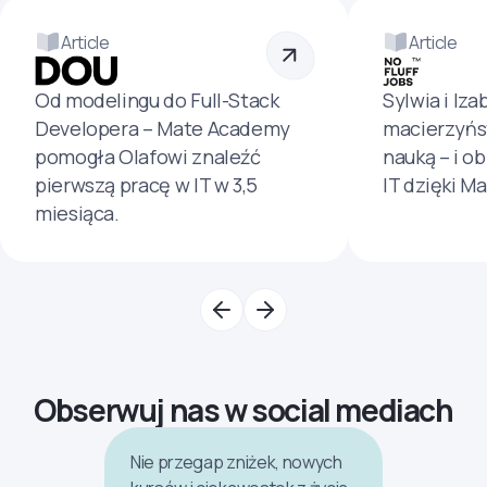
Article
Article
Od modelingu do Full-Stack
Sylwia i Iza
Developera – Mate Academy
macierzyńs
pomogła Olafowi znaleźć
nauką – i o
pierwszą pracę w IT w 3,5
IT dzięki M
miesiąca.
Obserwuj nas w social mediach
Nie przegap zniżek, nowych