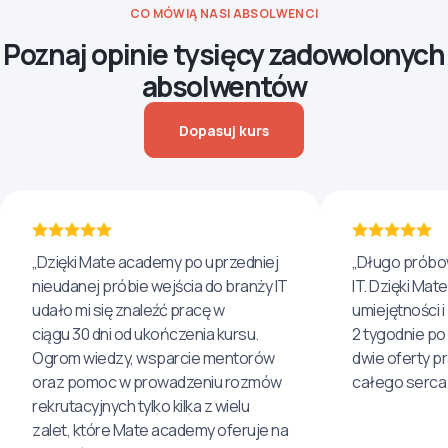
CO MÓWIĄ NASI ABSOLWENCI
Poznaj opinie tysięcy zadowolonych
absolwentów
Dopasuj kurs
„Dzięki Mate academy po uprzedniej
„Długo próbo
nieudanej próbie wejścia do branży IT
IT. Dzięki Ma
udało mi się znaleźć pracę w
umiejętności 
ciągu 30 dni od ukończenia kursu.
2 tygodnie po
Ogrom wiedzy, wsparcie mentorów
dwie oferty p
oraz pomoc w prowadzeniu rozmów
całego serca 
rekrutacyjnych tylko kilka z wielu
zalet, które Mate academy oferuje na