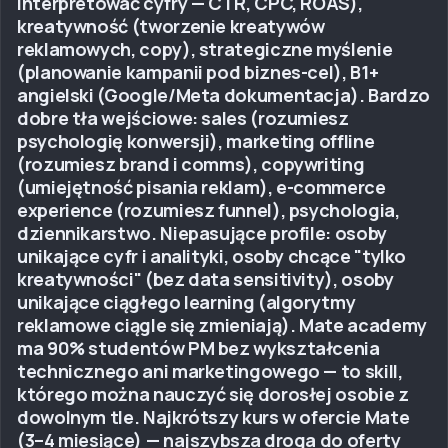
interpretować cyfry — CTR, CPC, ROAS),
kreatywność (tworzenie kreatywów
reklamowych, copy), strategiczne myślenie
(planowanie kampanii pod biznes-cel), B1+
angielski (Google/Meta dokumentacja). Bardzo
dobre tła wejściowe: sales (rozumiesz
psychologię konwersji), marketing offline
(rozumiesz brand i comms), copywriting
(umiejętność pisania reklam), e-commerce
experience (rozumiesz funnel), psychologia,
dziennikarstwo. Niepasujące profile: osoby
unikające cyfr i analityki, osoby chcące "tylko
kreatywności" (bez data sensitivity), osoby
unikające ciągłego learning (algorytmy
reklamowe ciągle się zmieniają). Mate academy
ma 90% studentów PM bez wykształcenia
technicznego ani marketingowego — to skill,
którego można nauczyć się dorosłej osobie z
dowolnym tle. Najkrótszy kurs w ofercie Mate
(3–4 miesiące) — najszybsza droga do oferty