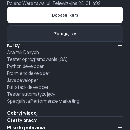
Poland Warszawa, ul. Telewizyjna 24, 01-492
Dopasuj kurs
Zaloguj się
Kursy
Analityk Danych
Tester oprogramowania (QA)
Python developer
Front-end developer
Java developer
Full-stack developer
Tester automatyzujący
Specjalista Performance Marketing
Odkryj więcej
Formaty nauczania
Oferty pracy
O nas
Zatrudnij absolwenta
Pliki do pobrania