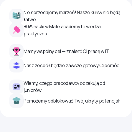
Nie sprzedajemy marzeń! Nasze kursy nie będą
łatwe
80% nauki w Mate academy to wiedza
praktyczna
Mamy wspólny cel — znaleźć Ci pracę w IT
Nasz zespół będzie zawsze gotowy Ci pomóc
Wiemy, czego pracodawcy oczekują od
juniorów
Pomożemy odblokować Twój ukryty potencjał