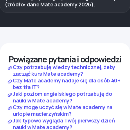
(źródło: dane Mate academy 2026).
Powiązane pytania i odpowiedzi
Czy potrzebuję wiedzy technicznej, żeby
zacząć kurs Mate academy?
Czy Mate academy nadaje się dla osób 40+
bez tła IT?
Jaki poziom angielskiego potrzebuję do
nauki w Mate academy?
Czy mogę uczyć się w Mate academy na
urlopie macierzyńskim?
Jak typowo wygląda Twój pierwszy dzień
nauki w Mate academy?