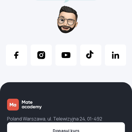
Poland Warszawa, ul. Telewizyjna 24, 01-492
Dopasuj kurs