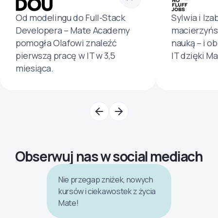
Od modelingu do Full-Stack
Sylwia i Iza
Developera – Mate Academy
macierzyńs
pomogła Olafowi znaleźć
nauką – i o
pierwszą pracę w IT w 3,5
IT dzięki M
miesiąca.
Obserwuj nas w social mediach
Nie przegap zniżek, nowych
kursów i ciekawostek z życia
Mate!