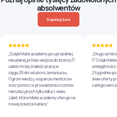
absolwentów
Dopasuj kurs
„Dzięki Mate academy po uprzedniej
„Długo próbo
nieudanej próbie wejścia do branży IT
IT. Dzięki Ma
udało mi się znaleźć pracę w
umiejętności 
ciągu 30 dni od ukończenia kursu.
2 tygodnie po
Ogrom wiedzy, wsparcie mentorów
dwie oferty p
oraz pomoc w prowadzeniu rozmów
całego serca 
rekrutacyjnych tylko kilka z wielu
zalet, które Mate academy oferuje na
nowej ścieżce kariery”.