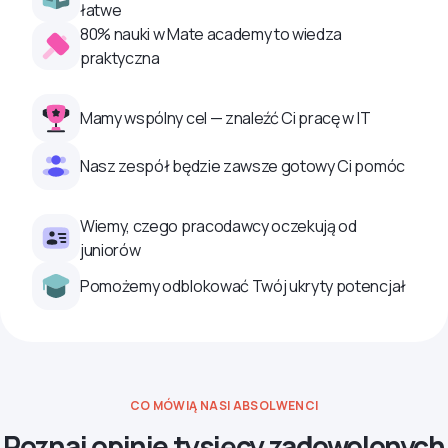
łatwe
80% nauki w Mate academy to wiedza
praktyczna
Mamy wspólny cel — znaleźć Ci pracę w IT
Nasz zespół będzie zawsze gotowy Ci pomóc
Wiemy, czego pracodawcy oczekują od
juniorów
Pomożemy odblokować Twój ukryty potencjał
CO MÓWIĄ NASI ABSOLWENCI
Poznaj opinie tysięcy zadowolonych