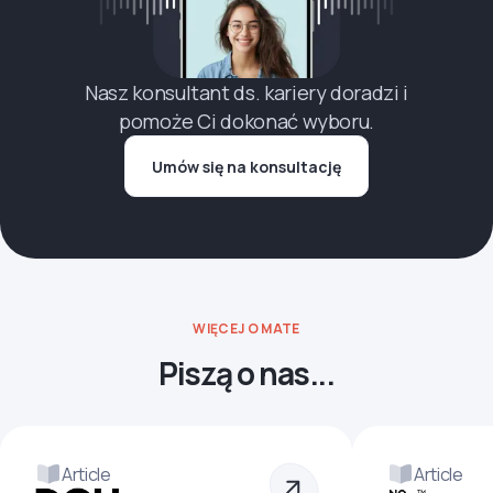
Nasz konsultant ds. kariery doradzi i
pomoże Ci dokonać wyboru.
Umów się na konsultację
WIĘCEJ O MATE
Piszą o nas...
Article
Article