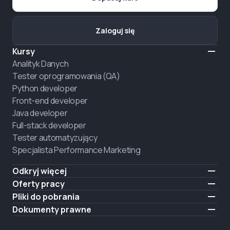
Zaloguj się
Kursy
Analityk Danych
Tester oprogramowania (QA)
Python developer
Front-end developer
Java developer
Full-stack developer
Tester automatyzujący
Specjalista Performance Marketing
Odkryj więcej
Formaty nauczania
Oferty pracy
O nas
Zatrudnij absolwenta
Pliki do pobrania
Ogłoszenie
iOS
Dokumenty prawne
Kariera
Android
Warunki użytkowania
ZATRUDNIAMY