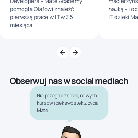
Developera – Mate Academy
macierzyńs
pomogła Olafowi znaleźć
nauką – i o
pierwszą pracę w IT w 3,5
IT dzięki M
miesiąca.
Obserwuj nas w social mediach
Nie przegap zniżek, nowych
kursów i ciekawostek z życia
Mate!