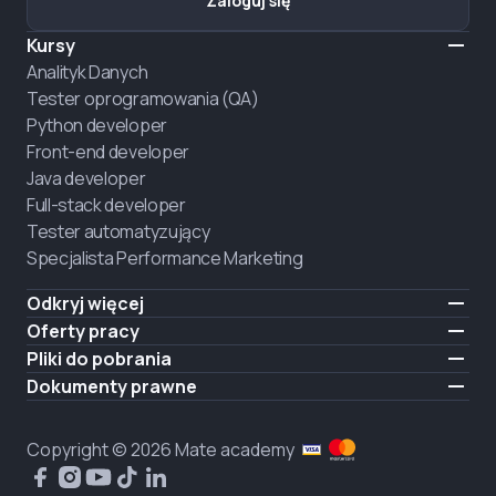
Zaloguj się
Kursy
Analityk Danych
Tester oprogramowania (QA)
Python developer
Front-end developer
Java developer
Full-stack developer
Tester automatyzujący
Specjalista Performance Marketing
Odkryj więcej
Formaty nauczania
Oferty pracy
O nas
Zatrudnij absolwenta
Pliki do pobrania
Ogłoszenie
iOS
Dokumenty prawne
Kariera
Android
Warunki użytkowania
ZATRUDNIAMY
Polityka prywatności
Copyright © 2026 Mate academy
Polityka plików cookies
Umowa publiczna