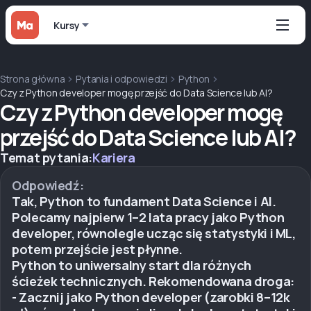
Kursy
Strona główna
Pytania i odpowiedzi
Python
Czy z Python developer mogę przejść do Data Science lub AI?
Czy z Python developer mogę
przejść do Data Science lub AI?
Temat pytania:
Kariera
Odpowiedź:
Tak, Python to fundament Data Science i AI.
Polecamy najpierw 1–2 lata pracy jako Python
developer, równolegle ucząc się statystyki i ML,
potem przejście jest płynne.
Python to uniwersalny start dla różnych
ścieżek technicznych. Rekomendowana droga:
- Zacznij jako Python developer (zarobki 8–12k