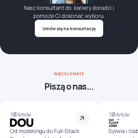
Nasz konsultant ds. kariery doradzi i
pomoże Ci dokonać wyboru.
Umów się na konsultację
WIĘCEJ O MATE
Piszą o nas...
Article
Article
Od modelingu do Full-Stack
Sylwia i Iza