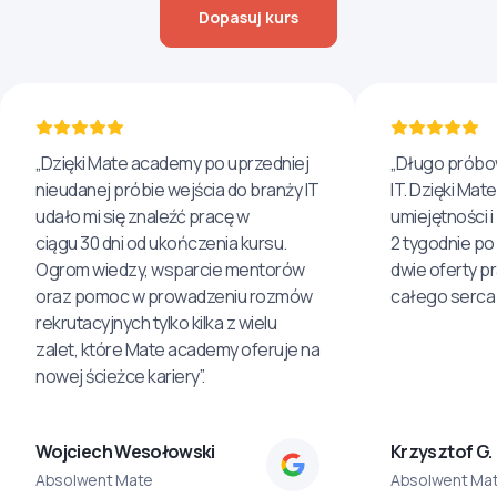
Dopasuj kurs
„Dzięki Mate academy po uprzedniej
„Długo próbo
nieudanej próbie wejścia do branży IT
IT. Dzięki Ma
udało mi się znaleźć pracę w
umiejętności 
ciągu 30 dni od ukończenia kursu.
2 tygodnie po
Ogrom wiedzy, wsparcie mentorów
dwie oferty p
oraz pomoc w prowadzeniu rozmów
całego serca 
rekrutacyjnych tylko kilka z wielu
zalet, które Mate academy oferuje na
nowej ścieżce kariery”.
Wojciech Wesołowski
Krzysztof G.
Absolwent Mate
Absolwent Ma