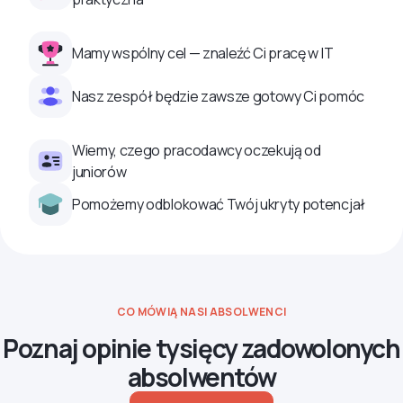
Mamy wspólny cel — znaleźć Ci pracę w IT
Nasz zespół będzie zawsze gotowy Ci pomóc
Wiemy, czego pracodawcy oczekują od
juniorów
Pomożemy odblokować Twój ukryty potencjał
CO MÓWIĄ NASI ABSOLWENCI
Poznaj opinie tysięcy zadowolonych
absolwentów