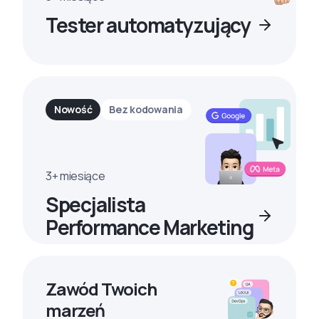
Tester automatyzujący
Nowość
Bez kodowania
3+ miesiące
Specjalista
Performance Marketing
Zawód Twoich
marzeń