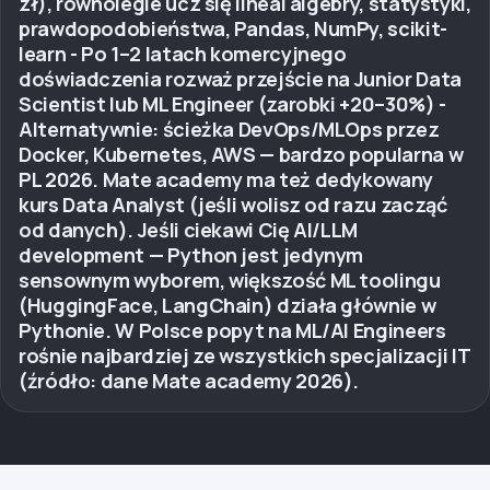
zł), równolegle ucz się lineal algebry, statystyki,
prawdopodobieństwa, Pandas, NumPy, scikit-
learn - Po 1–2 latach komercyjnego
doświadczenia rozważ przejście na Junior Data
Scientist lub ML Engineer (zarobki +20–30%) -
Alternatywnie: ścieżka DevOps/MLOps przez
Docker, Kubernetes, AWS — bardzo popularna w
PL 2026. Mate academy ma też dedykowany
kurs Data Analyst (jeśli wolisz od razu zacząć
od danych). Jeśli ciekawi Cię AI/LLM
development — Python jest jedynym
sensownym wyborem, większość ML toolingu
(HuggingFace, LangChain) działa głównie w
Pythonie. W Polsce popyt na ML/AI Engineers
rośnie najbardziej ze wszystkich specjalizacji IT
(źródło: dane Mate academy 2026).