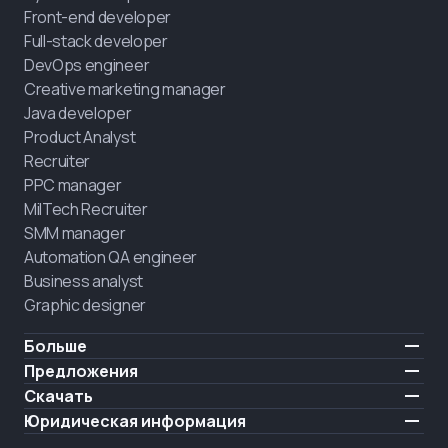
Front-end developer
Full-stack developer
DevOps engineer
Creative marketing manager
Java developer
Product Analyst
Recruiter
PPC manager
MilTech Recruiter
SMM manager
Automation QA engineer
Business analyst
Graphic designer
Больше
Цены
Предложения
Отзывы
IT для ветеранов
Скачать
БЕСПЛАТНО
О нас
Нанять выпускника
iOS
Юридическая информация
Блог
Карьерная поддержка
Android
Условия использования