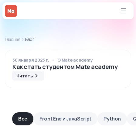
Главная
Блог
30 января 2023 г.
О Mate academy
Как стать студентом Mate academy
Читать
Все
Front End и JavaScript
Python