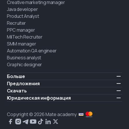
Creative marketing manager
Java developer
Product Analyst
Recruiter
PPC manager
MilTech Recruiter
SMM manager
Automation QA engineer
Business analyst
Graphic designer
Больше
Цены
Предложения
Отзывы
IT для ветеранов
Скачать
БЕСПЛАТНО
О нас
Нанять выпускника
iOS
Юридическая информация
Блог
Карьерная поддержка
Android
Условия использования
Карьера
Обучение полного дня
Политика конфиденциальности
HIRING
Copyright © 2026 Mate academy
Состояние рынка IT
Политика cookies
Вопросы и ответы про IT
Публичное договор