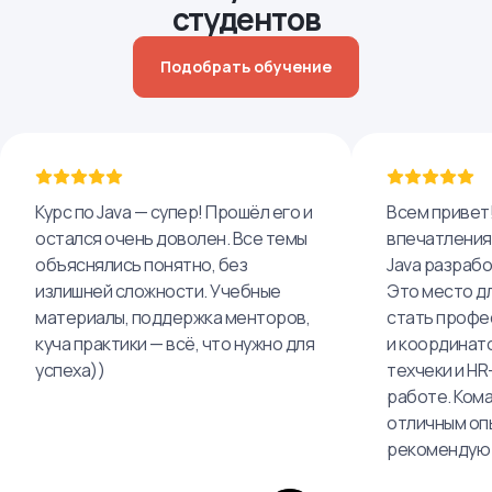
студентов
Подобрать обучение
Курс по Java — супер! Прошёл его и
Всем привет
остался очень доволен. Все темы
впечатлениям
объяснялись понятно, без
Java разрабо
излишней сложности. Учебные
Это место дл
материалы, поддержка менторов,
стать профе
куча практики — всё, что нужно для
и координато
успеха))
техчеки и HR
работе. Ком
отличным оп
рекомендую 