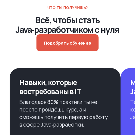
ЧТО ТЫ ПОЛУЧИШЬ?
Всё, чтобы стать
Java‑разработчиком с нуля
Подобрать обучение
Навыки, которые
М
востребованы в IT
J
Благодаря 80% практики ты не
Т
просто пройдёшь курс, а и
к
сможешь получить первую работу
J
в сфере Java‑разработки.