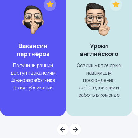
Вакансии
Уроки
партнёров
английского
Получишь ранний
Освоишь ключевые
доступ к вакансиям
навыки для
Java‑разработчика
прохождения
до их публикации
собеседований и
работы в команде