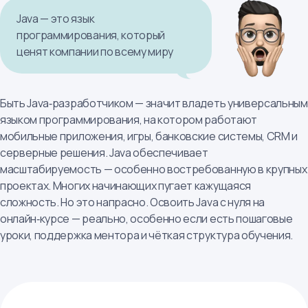
Java — это язык
программирования, который
ценят компании по всему миру
Быть Java‑разработчиком — значит владеть универсальным
языком программирования, на котором работают
мобильные приложения, игры, банковские системы, CRM и
серверные решения. Java обеспечивает
масштабируемость — особенно востребованную в крупных
проектах. Многих начинающих пугает кажущаяся
сложность. Но это напрасно. Освоить Java с нуля на
онлайн‑курсе — реально, особенно если есть пошаговые
уроки, поддержка ментора и чёткая структура обучения.