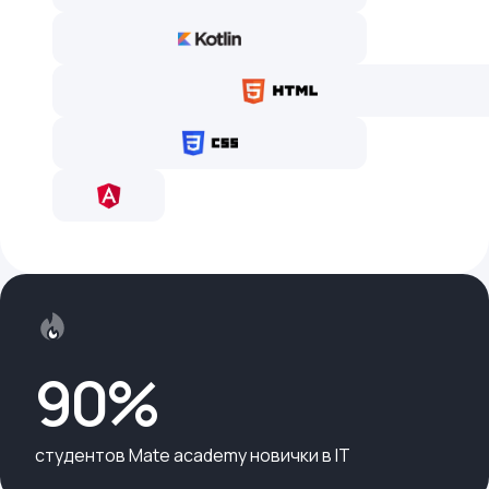
90%
cтудентов Mate academy новички в IT