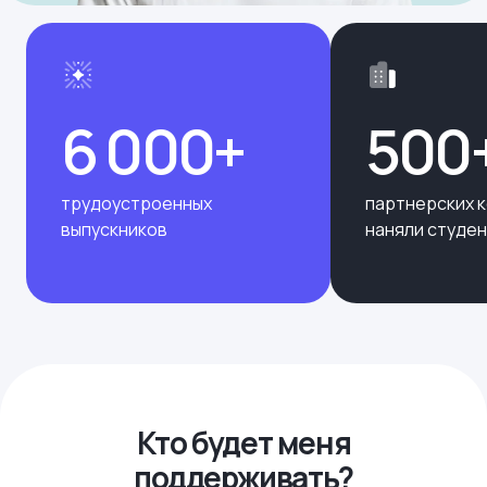
6 000+
500
трудоустроенных
партнерских 
выпускников
наняли студе
Кто будет меня
поддерживать?