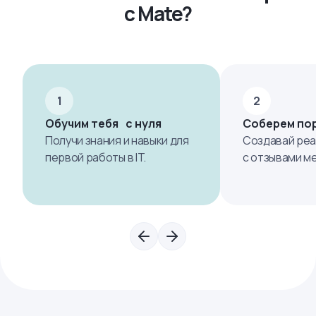
с Mate?
1
2
Обучим тебя с нуля
Соберем по
Получи знания и навыки для
Создавай реа
первой работы в IT.
с отзывами м